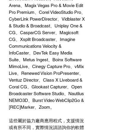
Arena、Magix Vegas Pro & Movie Edit
Pro Premium、Corel VideoStudio Pro、
CyberLink PowerDirector、Vidblaster X
& Studio & Broadcast、Uniplay One &
CG、CasparCG Server、Magicsoft
CG、Xsplit Broadcaster、Imagine
Communications Velocity &
InfoCaster、DevTek Easy Media
Suite、Metus Ingest、Boinx Software
MimoLive、Cinegy Capture Pro、vMix
Live、Renewed Vision ProPresenter、
Ventuz Director、Class X Liveboard &
Coral CG、Glookast Capturer、Open
Broadcaster Software Studio、Nautilus
NEMO3D、Burst Video WebClip2Go &
[REC]Marker、Zoom。
這些屬於協力廠商應用程式，支援情況
或有所不同，實際情況請諮詢你的軟體