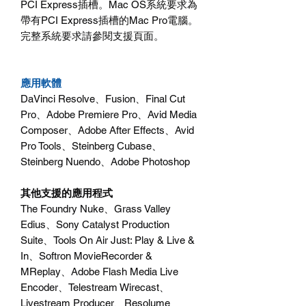
PCI Express插槽。Mac OS系統要求為
帶有PCI Express插槽的Mac Pro電腦。
完整系統要求請參閱支援頁面。
應用軟體
DaVinci Resolve、Fusion、Final Cut
Pro、Adobe Premiere Pro、Avid Media
Composer、Adobe After Effects、Avid
Pro Tools、Steinberg Cubase、
Steinberg Nuendo、Adobe Photoshop
其他支援的應用程式
The Foundry Nuke、Grass Valley
Edius、Sony Catalyst Production
Suite、Tools On Air Just: Play & Live &
In、Softron MovieRecorder &
MReplay、Adobe Flash Media Live
Encoder、Telestream Wirecast、
Livestream Producer、Resolume