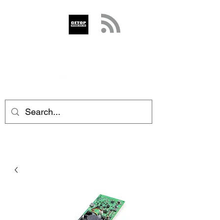
GETOP
info@getop.com
02 7720 9899