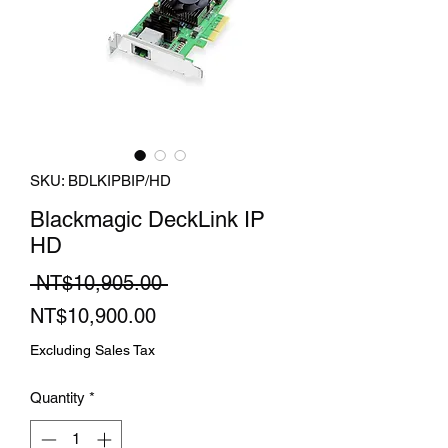
SKU: BDLKIPBIP/HD
Blackmagic DeckLink IP
HD
Regular
 NT$10,905.00 
Sale
Price
NT$10,900.00
Price
Excluding Sales Tax
Quantity
*