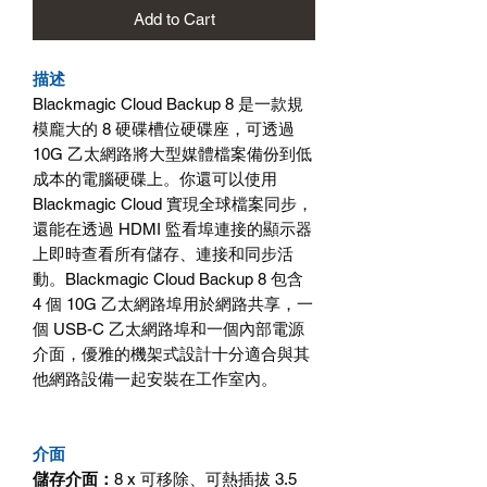
Add to Cart
描述
Blackmagic Cloud Backup 8
是一款規
模龐大的
8
硬碟槽位硬碟座，可透過
10G
乙太網路將大型媒體檔案備份到低
成本的電腦硬碟上。你還可以使用
Blackmagic Cloud
實現全球檔案同步，
還能在透過
HDMI
監看埠連接的顯示器
上即時查看所有儲存、連接和同步活
動。
Blackmagic Cloud Backup 8
包含
4
個
10G
乙太網路埠用於網路共享，一
個
USB-C
乙太網路埠和一個內部電源
介面，優雅的機架式設計十分適合與其
他網路設備一起安裝在工作室內。
介面
儲存介面：
8 x
可移除、可熱插拔
3.5