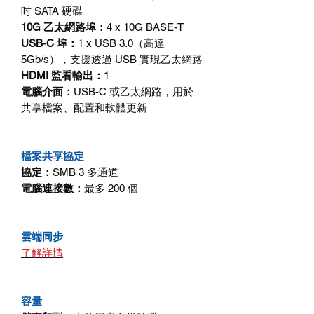
吋
SATA
硬碟
10G
乙太網路埠：
4 x 10G BASE-T
USB-C
埠：
1 x USB 3.0
（高達
5Gb/s
），支援透過
USB
實現乙太網路
HDMI
監看輸出：
1
電腦介面：
USB-C
或乙太網路，用於
共享檔案、配置和軟體更新
檔案共享協定
協定：
SMB 3
多通道
電腦連接數：
最多
200
個
雲端同步
了解詳情
容量