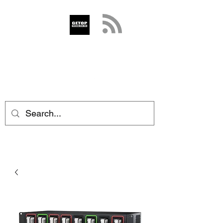
GETOP
info@getop.com
02 7720 9899