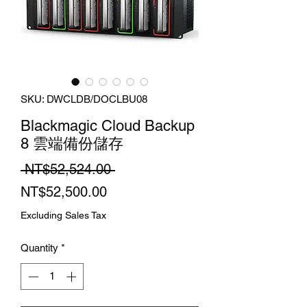
SKU: DWCLDB/DOCLBU08
Blackmagic Cloud Backup
8 雲端備份儲存
Regular
 NT$52,524.00 
Sale
Price
NT$52,500.00
Price
Excluding Sales Tax
Quantity
*