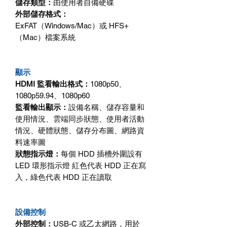
儲存類型：
由使用者自備硬碟
外部儲存格式：
ExFAT
（
Windows/Mac
）或
HFS+
（
Mac
）檔案系統
顯示
HDMI
監看輸出格式：
1080p50
、
1080p59.94
、
1080p60
監看輸出顯示：
設備名稱、儲存容量和
使用情況、雲端同步狀態、使用者活動
情況、硬體狀態、儲存分布圖、網路資
料速率圖
狀態指示燈：
每個
HDD
插槽外圍設有
LED
環形指示燈
紅色代表
HDD
正在寫
入，綠色代表
HDD
正在讀取
設備控制
外部控制：
USB-C
或乙太網路，用於