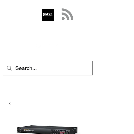
GETOP
info@getop.com
02 7720 9899