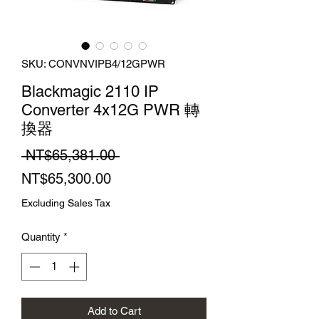
SKU: CONVNVIPB4/12GPWR
Blackmagic 2110 IP
Converter 4x12G PWR 轉
換器
Regular
 NT$65,381.00 
Sale
Price
NT$65,300.00
Price
Excluding Sales Tax
Quantity
*
Add to Cart