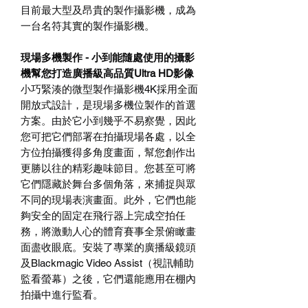
目前最大型及昂貴的製作攝影機，成為
一台名符其實的製作攝影機。
現場多機製作 - 小到能隨處使用的攝影
機幫您打造廣播級高品質Ultra HD影像
小巧緊湊的微型製作攝影機4K採用全面
開放式設計，是現場多機位製作的首選
方案。由於它小到幾乎不易察覺，因此
您可把它們部署在拍攝現場各處，以全
方位拍攝獲得多角度畫面，幫您創作出
更勝以往的精彩趣味節目。您甚至可將
它們隱藏於舞台多個角落，來捕捉與眾
不同的現場表演畫面。此外，它們也能
夠安全的固定在飛行器上完成空拍任
務，將激動人心的體育賽事全景俯瞰畫
面盡收眼底。安裝了專業的廣播級鏡頭
及Blackmagic Video Assist（視訊輔助
監看螢幕）之後，它們還能應用在棚內
拍攝中進行監看。