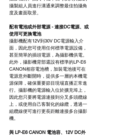
攝製組人員進行溝通來調整最佳拍攝角
度及畫面取景。
配有電池或外部電源 - 連接DC電源、或
使用可更換電池
攝影機配有12V到30V DC電源輸入介
面，因此您可使用任何標準電源設備，
甚至簡單的插頭電源，為攝影機供電。
此外，攝影機背部還設有標準的LP-E6
CANON相容電池槽，加裝電池後可在
電源意外斷開時，提供多一層的本機電
源保障，確保重要節目現場直播正常進
行。攝影機的電源輸入位於擴充埠上，
因此您只要將電源連接到分叉多頭纜線
上，或使用自己客製化的線纜，透過一
組纜線便可進行更長距離連接多台攝影
機。
與 LP-E6 CANON 電池容、12V DC外