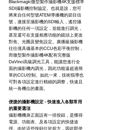
Blackmagic微型製作攝影機4K支援標準
SDI攝影機控制協定。也就是說，您可
將來自任何型號ATEM導播機的節目信
號，連接至攝影機的SDI輸入，遙控攝
影機的任何一項設定，並能進行調光，
甚至還可在支援相應功能的鏡頭上更改
對焦、光圈及變焦設定。廣播級攝影機
往往僅具備基本的CCU色彩平衡控制，
而微型製作攝影機4K配有完整版
DaVinci高級調光工具，能讓您進行全
面的攝影機內調光，因此功能遠超過簡
單的CCU控制。如此一來，技術指導也
可對各項設定進行精細的調整，快速且
統一各機位的畫面。
便捷的攝影機設定 - 快速進入各類常用
的重要選項
攝影機機身正面設有一排按鈕，是獲得
電源、功能表、及各項設定的快捷途
徑。由於這些按鈕位於前方，因此即使