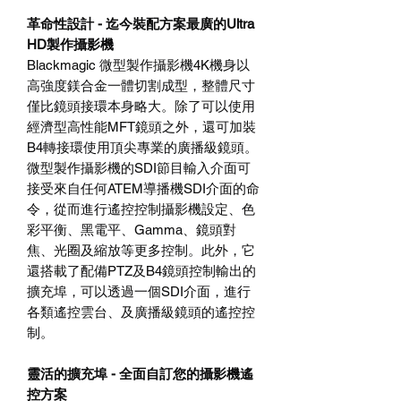
革命性設計 - 迄今裝配方案最廣的Ultra
HD製作攝影機
Blackmagic 微型製作攝影機4K機身以
高強度鎂合金一體切割成型，整體尺寸
僅比鏡頭接環本身略大。除了可以使用
經濟型高性能MFT鏡頭之外，還可加裝
B4轉接環使用頂尖專業的廣播級鏡頭。
微型製作攝影機的SDI節目輸入介面可
接受來自任何ATEM導播機SDI介面的命
令，從而進行遙控控制攝影機設定、色
彩平衡、黑電平、Gamma、鏡頭對
焦、光圈及縮放等更多控制。此外，它
還搭載了配備PTZ及B4鏡頭控制輸出的
擴充埠，可以透過一個SDI介面，進行
各類遙控雲台、及廣播級鏡頭的遙控控
制。
靈活的擴充埠 - 全面自訂您的攝影機遙
控方案