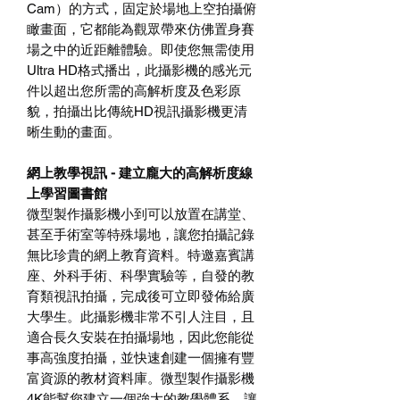
Cam）的方式，固定於場地上空拍攝俯
瞰畫面，它都能為觀眾帶來仿佛置身賽
場之中的近距離體驗。即使您無需使用
Ultra HD格式播出，此攝影機的感光元
件以超出您所需的高解析度及色彩原
貌，拍攝出比傳統HD視訊攝影機更清
晰生動的畫面。
網上教學視訊 - 建立龐大的高解析度線
上學習圖書館
微型製作攝影機小到可以放置在講堂、
甚至手術室等特殊場地，讓您拍攝記錄
無比珍貴的網上教育資料。特邀嘉賓講
座、外科手術、科學實驗等，自發的教
育類視訊拍攝，完成後可立即發佈給廣
大學生。此攝影機非常不引人注目，且
適合長久安裝在拍攝場地，因此您能從
事高強度拍攝，並快速創建一個擁有豐
富資源的教材資料庫。微型製作攝影機
4K能幫您建立一個強大的教學體系，讓