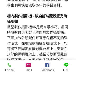
學生們可快速獲取多年的學習資料。
棚內製作攝影機 - 以自訂裝配設置完備
攝影棚
微型製作攝影機4K是現今最小巧、卻同
時擁有最大客製化空間的製作攝影機。
它可加裝各類配件來適應各種不同的製
作環境。在現場多機攝影棚環境下，您
可將它們固定在攝影機台座上，安裝在
頂部的照明燈架上，甚至巧妙而隱蔽的
設置在場內。只要搭配各種不同的鏡
頭、安裝Blackmagic Video Assist（輔
Phone
Email
Facebook
LINE
助監看螢幕）作為取景器、並透過SDI
連接ATEM導播機，就可以從導播機遠
端控制您已固定好機位設置的攝影機，
透過對講功能來與其他的攝影師交流溝
通。
高階保全系統 - 現今解析度最高的保全