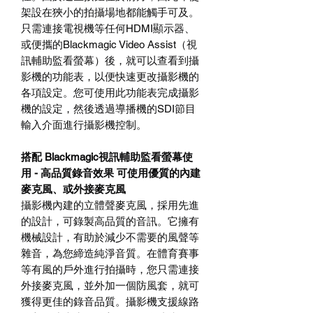
架設在狹小的拍攝場地都能觸手可及。
只需連接電視機等任何HDMI顯示器、
或便攜的Blackmagic Video Assist（視
訊輔助監看螢幕）後，就可以查看到攝
影機的功能表，以便快速更改攝影機的
各項設定。您可使用此功能表完成攝影
機的設定，然後透過導播機的SDI節目
輸入介面進行攝影機控制。
搭配 Blackmagic視訊輔助監看螢幕使
用 - 高品質錄音效果 可使用優質的內建
麥克風、或外接麥克風
攝影機內建的立體聲麥克風，採用先進
的設計，可錄製高品質的音訊。它擁有
機械設計，有助於減少不需要的風聲等
雜音，為您締造純淨音質。在體育賽事
等有風的戶外進行拍攝時，您只需連接
外接麥克風，並外加一個防風套，就可
獲得更佳的錄音品質。攝影機支援線路