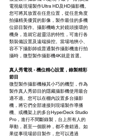
電視級現場製作Ultra HD及HD攝影機。
您可將其放置在任意位置，從任意角度
拍攝精美優質的影像，製作最佳的多機
位節目製作。攝影機略大於鏡頭接環的
機身，造就它超靈活的特性，可進行各
類裝備設置及遠端操控。當場地狹小、
容不下攝影師或普通製作攝影機進行拍
攝時，微型製作攝影機4K就是首選。
真人秀電視 - 機位精心設置，錄製精彩
節目
微型製作攝影機極其小巧的機型，作為
製作真人秀節目的隱藏攝影機使用最合
適不過。您可以在棚內設置多台攝影
機，將它們全部連接到現場製作導播
機、或機架上的多台HyperDeck Studio
Pro，進行不間斷錄製，台上所有人的
舉動，甚至一個眼神，都不會錯過。如
果從事現場節目製作，您可以透過