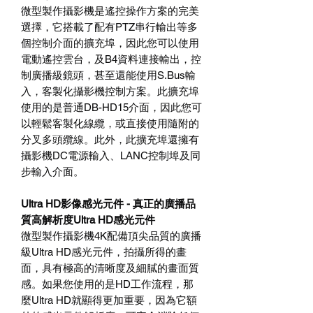
微型製作攝影機是遙控操作方案的完美
選擇，它搭載了配有PTZ串行輸出等多
個控制介面的擴充埠，因此您可以使用
電動遙控雲台，及B4資料連接輸出，控
制廣播級鏡頭，甚至還能使用S.Bus輸
入，客製化攝影機控制方案。此擴充埠
使用的是普通DB-HD15介面，因此您可
以輕鬆客製化線纜，或直接使用隨附的
分叉多頭纜線。此外，此擴充埠還擁有
攝影機DC電源輸入、LANC控制埠及同
步輸入介面。
Ultra HD影像感光元件 - 真正的廣播品
質高解析度Ultra HD感光元件
微型製作攝影機4K配備頂尖品質的廣播
級Ultra HD感光元件，拍攝所得的畫
面，具有極高的清晰度及細膩的畫面質
感。如果您使用的是HD工作流程，那
麼Ultra HD就顯得更加重要，因為它額