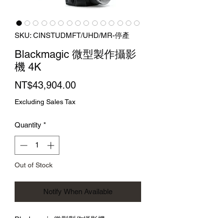
SKU: CINSTUDMFT/UHD/MR-停產
Blackmagic 微型製作攝影
機 4K
Price
NT$43,904.00
Excluding Sales Tax
Quantity
*
Out of Stock
Notify When Available