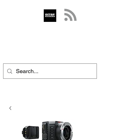
GETOP
info@getop.com
02 7720 9899