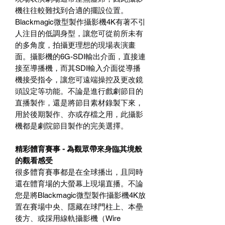
機往往較難找到合適的擺設位置。
Blackmagic微型製作攝影機4K有著不引
人注目的低調身型，讓您可從前所未有
的多角度，拍攝更理想的現場表演畫
面。攝影機的6G-SDI輸出介面，直接連
接至導播機，而其SDI輸入介面從導播
機接受指令，讓您可遠端操控及更改鏡
頭設定等功能。不論是進行戲劇節目的
直播製作，還是將節目素材錄製下來，
用於後期製作、亦或存檔之用，此攝影
機都是劇院節目製作的完美選擇。
精彩體育賽事 - 為觀眾帶來身臨其境般
的觀看感受
很多體育賽事都是在全球播出，且同時
還在體育場的大螢幕上現場直播。不論
您是將Blackmagic微型製作攝影機4K放
置在賽場中央、隱藏在球門柱上、本壘
後方、或採用線軌攝影機（Wire