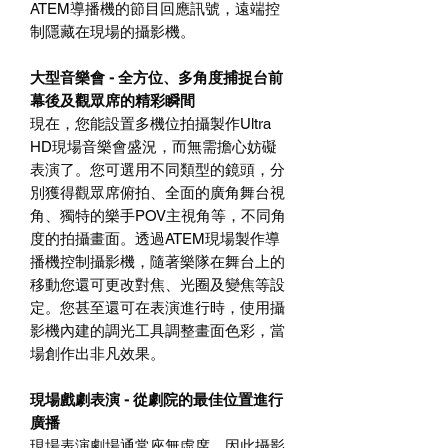
ATEM導播機的節目回應訊號，遠端控
制隱藏在現場的攝影機。
大型音樂會 - 全方位、多角度捕捉台前
幕後及觀眾席的精彩瞬間
現在，您能設置多機位拍攝製作Ultra
HD現場音樂會盛況，而無需擔心妨礙
表演了。您可選用不同類型的鏡頭，分
別獲得觀眾席俯拍、全面的廣角舞台視
角、獨特的樂手POV主視角等，不同角
度的拍攝畫面。透過ATEM現場製作導
播機控制攝影機，隨著樂隊在舞台上的
移動您還可更改對焦、光圈及變焦等設
定。您甚至還可在表演進行時，使用攝
影機內建的調光工具調整畫面色彩，當
場創作出非凡效果。
現場戲劇表演 - 從劇院的最佳位置進行
廣播
現場表演劇場通常座無虛席，因此攝影