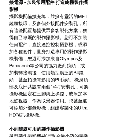
接電源 - 加裝常用配件 打造終極製作攝
影機
攝影機配備擴充埠，並擁有靈活的MFT
鏡頭接環，及多個外接配件安裝孔，所
有這些配置都提供眾多客製化方案，獲
得自己專屬的製作攝影機。您可不加裝
任何配件，直接遙控控制攝影機，或添
加各種套件，量身打造專用的製作攝影
機裝備，您還可添加來自Olympus及
Panasonic等公司的協力廠商鏡頭，或
加裝轉接環後，使用類型廣泛的B4鏡
頭，甚至拍攝電影用的PL鏡頭。機身頂
部及底部共設有兩個1/4吋安裝孔，可將
攝影機固定在三腳架上操控，或添加本
地監視器，作為取景器使用。您甚至還
可添加外部錄影機，組建客製化的Ultra
HD視訊攝影機。
小到隨處可用的製作攝影機
微型製作攝影機4K是現今最小巧的廣播