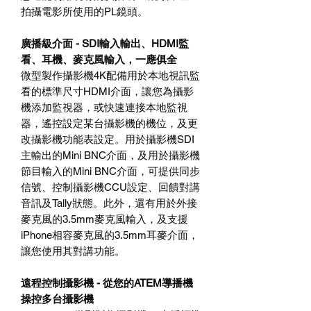
拍攝電影所使用的PL鏡頭。
廣播級介面 - SDI輸入輸出、HDMI監
看、耳機、麥克風輸入，一應俱全
微型製作攝影機4K配備用於本地視訊監
看的標準尺寸HDMI介面，讓您為攝影
機添加監視器，或快速連接本地監視
器，遙控設定某台攝影機的機位，及更
改攝影機功能表設定。用於攝影機SDI
主輸出的Mini BNC介面，及用於攝影機
節目輸入的Mini BNC介面，可提供同步
信號、控制攝影機CCU設定、回饋對講
音訊及Tally狀態。此外，還有用於外接
麥克風的3.5mm麥克風輸入，及支援
iPhone相容麥克風的3.5mm耳麥介面，
讓您使用其對講功能。
遠程控制攝影機 - 從您的ATEM導播機
操控多台攝影機