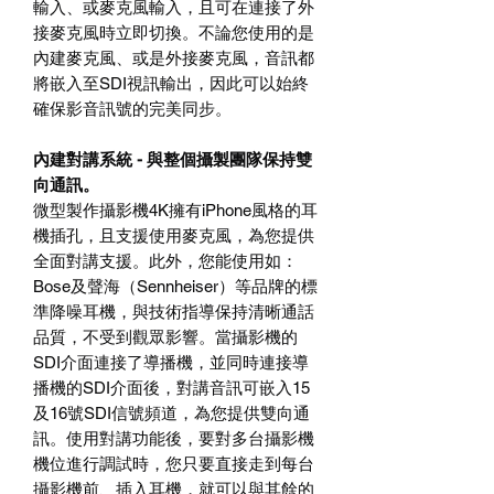
輸入、或麥克風輸入，且可在連接了外
接麥克風時立即切換。不論您使用的是
內建麥克風、或是外接麥克風，音訊都
將嵌入至SDI視訊輸出，因此可以始終
確保影音訊號的完美同步。
內建對講系統 - 與整個攝製團隊保持雙
向通訊。
微型製作攝影機4K擁有iPhone風格的耳
機插孔，且支援使用麥克風，為您提供
全面對講支援。此外，您能使用如：
Bose及聲海（Sennheiser）等品牌的標
準降噪耳機，與技術指導保持清晰通話
品質，不受到觀眾影響。當攝影機的
SDI介面連接了導播機，並同時連接導
播機的SDI介面後，對講音訊可嵌入15
及16號SDI信號頻道，為您提供雙向通
訊。使用對講功能後，要對多台攝影機
機位進行調試時，您只要直接走到每台
攝影機前、插入耳機，就可以與其餘的