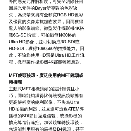
外的感光元件解析度，可完全消除任何
因感光元件的Bayer所導致的色彩缺
失，為您帶來擁有全頻寬RGB HD色彩
及優質的次像素抗鋸齒效果，因而獲得
驚人的影像細節。微型製作攝影機4K搭
載6G-SDI介面，可拍攝每秒30格的
Ultra HD影像，並可切換成3G-SDI或
HD-SDI，獲得1080p60的拍攝能力。因
此，不論您使用HD還是Ultra HD工作流
程，微型製作攝影機4K都能輕鬆應對。
MFT鏡頭接環 - 廣泛使用的MFT鏡頭或
轉接環
主動式MFT相機鏡頭的設計輕質且小
巧，同時能夠獲得比傳統視訊鏡頭擁有
更高解析度的銳利影像，不失為Ultra
HD拍攝的利器，並且還可透過ATEM導
播機的SDI節目返送信號，或攝影機的
擴充埠進行遙控。加裝鏡頭轉接環後，
您還能利用現有的廣播級B4鏡頭，甚至