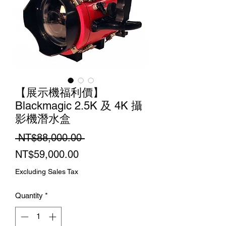
【展示機福利價】
Blackmagic 2.5K 及 4K 攝
影機潛水盒
Regular
 NT$88,000.00 
Sale
Price
NT$59,000.00
Price
Excluding Sales Tax
Quantity
*