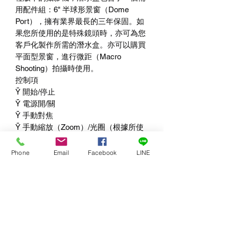
用配件組：6" 半球形景窗（Dome
Port），擁有業界最長的三年保固。如
果您所使用的是特殊鏡頭時，亦可為您
客戶化製作所需的潛水盒。亦可以購買
平面型景窗，進行微距（Macro
Shooting）拍攝時使用。
控制項
Ÿ 開始/停止
Ÿ 電源開/關
Ÿ 手動對焦
Ÿ 手動縮放（Zoom）/光圈（根據所使
用之鏡頭而定）
Ÿ 白平衡（White Balance）
Phone
Email
Facebook
LINE
Ÿ ISO值
Ÿ 快門角度（Shutter Angle）
Ÿ 光圈（Iris）
Ÿ 調整光圈的箭頭（Iris Adjust
Arrows）
Ÿ 對焦按鍵（Focus Button）