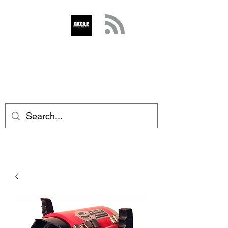
GETOP
info@getop.com
02 7720 9899