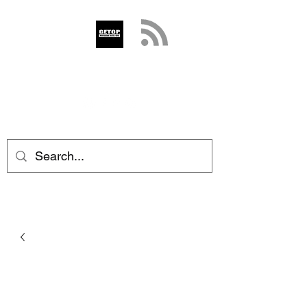
GETOP
info@getop.com
02 7720 9899