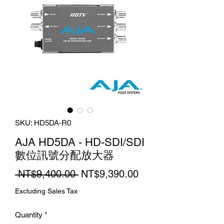
SKU: HD5DA-R0
AJA HD5DA - HD-SDI/SDI
數位訊號分配放大器
Regular
Sale
 NT$9,400.00 
NT$9,390.00
Price
Price
Excluding Sales Tax
Quantity
*