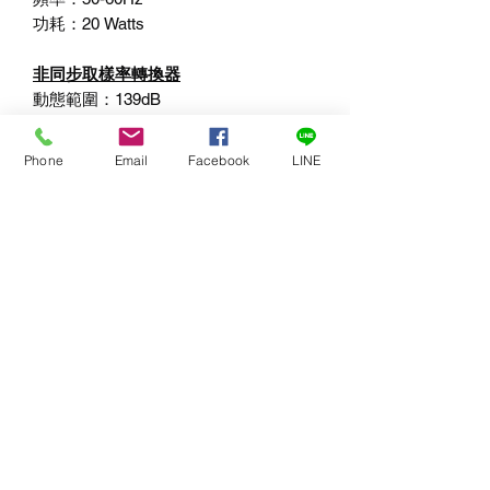
功耗：
20 Watts
非同步取樣率轉換器
動態範圍：
139dB
輸入
/
輸出取樣率：
44.1-192 kHz
輸入
/
輸出取樣率比：
1:8
至
7.75:1
Phone
Email
Facebook
LINE
總諧波失真加噪聲（
Total Harmonic
Distortion Plus Noise
）：
-120dB
所有數值均為
A
加權（
A Weighted
），
20Hz
至
20kHz
實體規格
尺寸：
450 x 310 x 50 mm
（寬
x
深
x
高）
重量：
3
公斤
機構：
全鋁結構，經陽極處理與雷射雕
刻
運輸紙箱：
堅固的出口品質紙箱
620 x