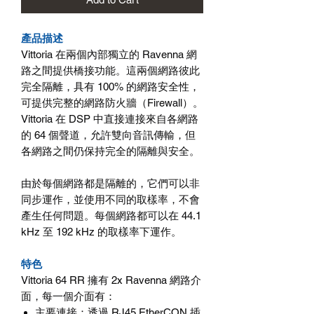
產品描述
Vittoria
在兩個內部獨立的
Ravenna
網
路之間提供橋接功能。這兩個網路彼此
完全隔離，具有
100%
的網路安全性，
可提供完整的網路防火牆（
Firewall
）。
Vittoria
在
DSP
中直接連接來自各網路
的
64
個聲道，允許雙向音訊傳輸，但
各網路之間仍保持完全的隔離與安全。
由於每個網路都是隔離的，它們可以非
同步運作，並使用不同的取樣率，不會
產生任何問題。每個網路都可以在
44.1
kHz
至
192 kHz
的取樣率下運作。
特色
Vittoria 64 RR
擁有
2x Ravenna
網路介
面，每一個介面有：
主要連接
：透過
RJ45 EtherCON
插