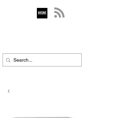
GETOP
info@getop.com
02 7720 9899