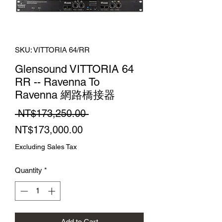
SKU: VITTORIA 64/RR
Glensound VITTORIA 64
RR -- Ravenna To
Ravenna 網路橋接器
Regular
 NT$173,250.00 
Sale
Price
NT$173,000.00
Price
Excluding Sales Tax
Quantity
*
Add to Cart