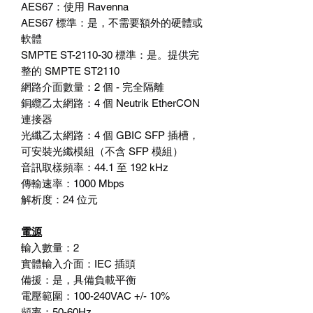
AES67
：
使用
Ravenna
AES67
標準：
是，不需要額外的硬體或
軟體
SMPTE ST-2110-30
標準：
是。提供完
整的
SMPTE ST2110
網路介面數量：
2
個
-
完全隔離
銅纜乙太網路：
4
個
Neutrik EtherCON
連接器
光纖乙太網路：
4
個
GBIC SFP
插槽，
可安裝光纖模組（不含
SFP
模組）
音訊取樣頻率：
44.1
至
192 kHz
傳輸速率：
1000 Mbps
解析度：
24
位元
電源
輸入數量：
2
實體輸入介面：
IEC
插頭
備援：
是，具備負載平衡
電壓範圍：
100-240VAC +/- 10%
頻率：
50-60Hz