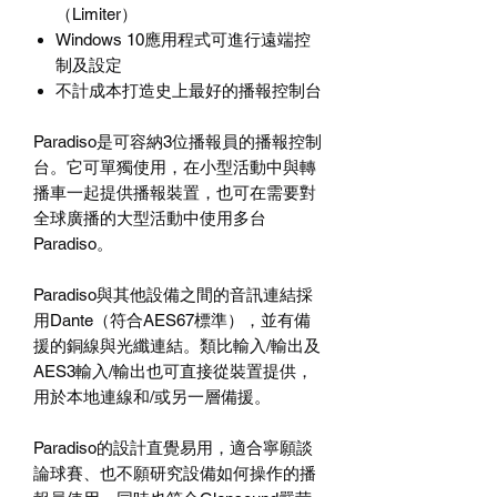
（Limiter）
Windows 10應用程式可進行遠端控
制及設定
不計成本打造史上最好的播報控制台
Paradiso是可容納3位播報員的播報控制
台。它可單獨使用，在小型活動中與轉
播車一起提供播報裝置，也可在需要對
全球廣播的大型活動中使用多台
Paradiso。
Paradiso與其他設備之間的音訊連結採
用Dante（符合AES67標準），並有備
援的銅線與光纖連結。類比輸入/輸出及
AES3輸入/輸出也可直接從裝置提供，
用於本地連線和/或另一層備援。
Paradiso的設計直覺易用，適合寧願談
論球賽、也不願研究設備如何操作的播