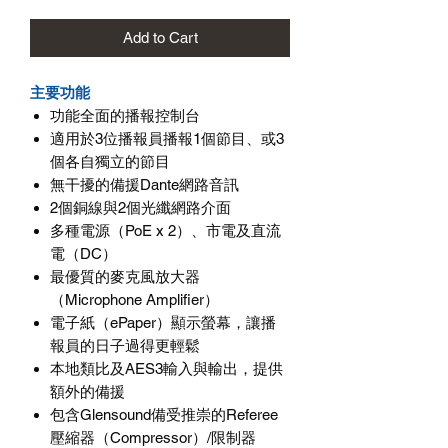
Add to Cart
主要功能
功能全面的播報控制台
適用於3位播報員播報1個節目、或3
個各自獨立的節目
無干擾的備援Dante網路音訊
2個銅線與2個光纖網路介面
多種電源（PoE x 2）、市電及直流
電（DC）
最優質的麥克風放大器
（Microphone Amplifier）
電子紙（ePaper）顯示螢幕，讓播
報員的日子過得更輕鬆
本地類比及AES3輸入與輸出，提供
額外的備援
包含Glensound備受推崇的Referee
壓縮器（Compressor）/限制器