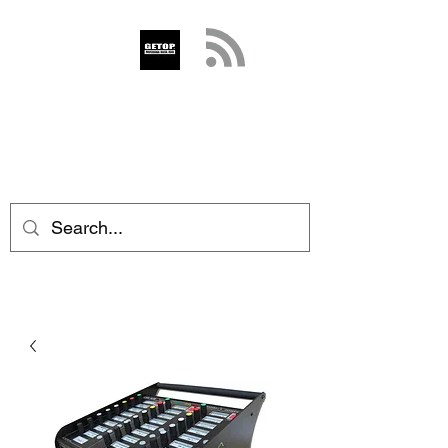
GETOP
info@getop.com
02 7720 9899