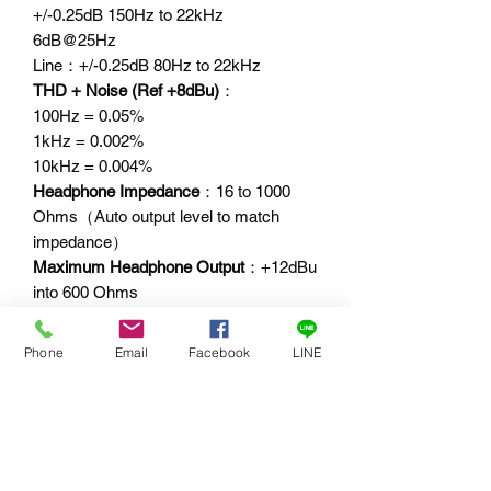
+/-0.25dB 150Hz to 22kHz
6dB@25Hz
Line：+/-0.25dB 80Hz to 22kHz
THD + Noise (Ref +8dBu)
：
100Hz = 0.05%
1kHz = 0.002%
10kHz = 0.004%
Headphone Impedance
：16 to 1000
Ohms（Auto output level to match
impedance）
Maximum Headphone Output
：+12dBu
into 600 Ohms
Headphone Frequency Response
：+/-
0.1dB 22Hz to 22kHz
Phone
Email
Facebook
LINE
Headphone Noise
：-76dB @
lineup（residual noise）
Headphone THD + Noise (ref =8dBu)
：
0.008% @ 1kHz
Headphone Volume Pot Range
：+10dB