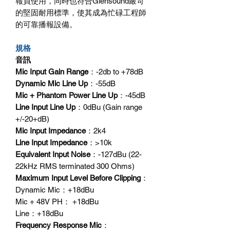
報員使用，同時也符合Glensound嚴苛
的堅固耐用標準，使其成為忙碌工程師
的可靠播報設備。
規格
音訊
Mic Input Gain Range
：-2db to +78dB
Dynamic Mic Line Up
：-55dB
Mic + Phantom Power Line Up
：-45dB
Line Input Line Up
：0dBu (Gain range
+/-20+dB)
Mic Input Impedance
：2k4
Line Input Impedance
：>10k
Equivalent Input Noise
：-127dBu (22-
22kHz RMS terminated 300 Ohms)
Maximum Input Level Before Clipping
：
Dynamic Mic：+18dBu
Mic + 48V PH： +18dBu
Line：+18dBu
Frequency Response Mic
：