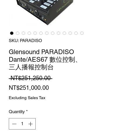
SKU: PARADISO
Glensound PARADISO
Dante/AES67 數位控制、
三人播報控制台
Regular
 NT$251,250.00 
Sale
Price
NT$251,000.00
Price
Excluding Sales Tax
Quantity
*