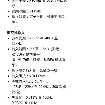
聲道串擾
：
>101dB @ 0dB, 1kHz
音
頻
動態範圍
：
>111dB
輸入類型
：電子平衡（可非平衡接
線）
麥克風輸入
頻率響應
：
+/-0.25dB 40Hz
至
22kHz
輸入範圍
：
-67
至
-15dB
（對應
-24dBFs
標準電平）
-61
至
-7dB
（對應
-18dBFs
標準電
平）
輸入增益解析度
：
3dB
為一級
輸入阻抗
：
>2k4 Ohm
等效輸入噪訊（
EIN
）
：
127dB
（
22Hz
至
22kHz
，
300
歐姆
終端）
失真度
：
0.013% @ 100Hz
0.002% @ 1kHz