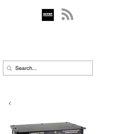
GETOP
info@getop.com
02 7720 9899