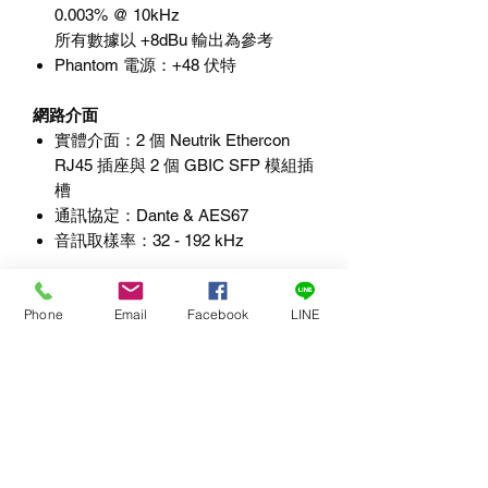
0.003% @ 10kHz
所有數據以
+8dBu
輸出為參考
Phantom
電源
：
+48
伏特
網路介面
實體介面
：
2
個
Neutrik Ethercon
RJ45
插座與
2
個
GBIC SFP
模組插
槽
通訊協定
：
Dante & AES67
音訊取樣率
：
32 - 192 kHz
電源
Phone
Email
Facebook
LINE
PoE
輸入
：
2
組標準
48V
每個
RJ45
網路埠各一組
PoE
功耗
：整機總功耗
<15
瓦
實體規格
尺寸
：
59 x 157 x 238mm
（高
x
深
x
寬）