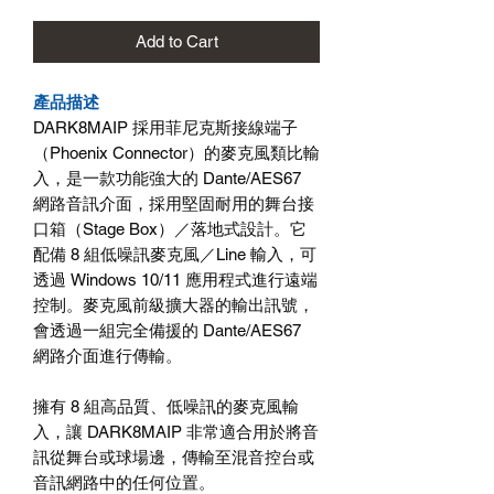
Add to Cart
產品描述
DARK8MAIP
採用菲尼克斯接線端子
（
Phoenix Connector
）的麥克風類比輸
入，是一款功能強大的
Dante/AES67
網路音訊介面，採用堅固耐用的舞台接
口箱（
Stage Box
）／落地式設計。它
配備
8
組低噪訊麥克風／
Line
輸入，可
透過
Windows 10/11
應用程式進行遠端
控制。麥克風前級擴大器的輸出訊號，
會透過一組完全備援的
Dante/AES67
網路介面進行傳輸。
擁有
8
組高品質、低噪訊的麥克風輸
入，讓
DARK8MAIP
非常適合用於將音
訊從舞台或球場邊，傳輸至混音控台或
音訊網路中的任何位置。