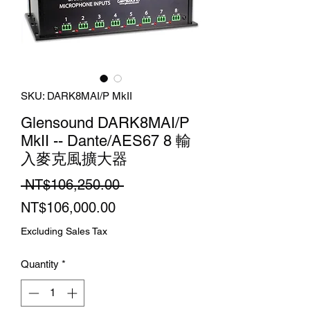
SKU: DARK8MAI/P MkII
Glensound DARK8MAI/P
MkII -- Dante/AES67 8 輸
入麥克風擴大器
Regular
 NT$106,250.00 
Sale
Price
NT$106,000.00
Price
Excluding Sales Tax
Quantity
*