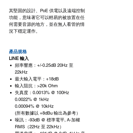
其堅固的設計、
PoE
供電以及遠端控制
功能，意味著它可以輕易的被放置在任
何需要音源的地方，並在無人看管的情
況下穩定運作。
產品規格
LINE
輸入
頻率響應
：
+/-0.25dB 20Hz
至
22kHz
最大輸入電平
：
+18dB
輸入阻抗
：
>20k Ohm
失真度
：
0.0013% @ 100Hz
0.0022% @ 1kHz
0.00094% @ 10kHz
(
所有數據以
+8dBu
輸出為參考）
噪訊
：
-93dB @
標準電平
, A-
加權
RMS
（
22Hz
至
22kHz
）