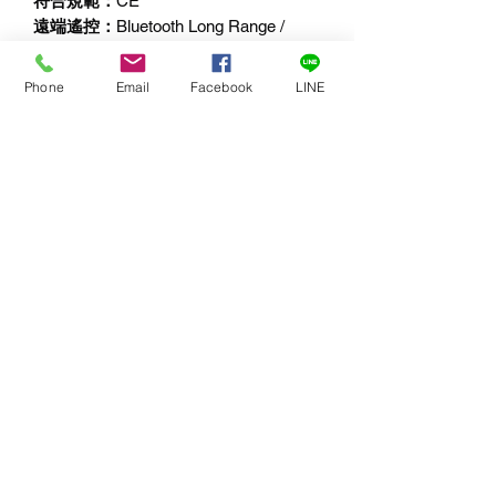
符合規範：
CE
遠端遙控：
Bluetooth Long Range /
DMX / RDM
亮度調整：
0~100%
Phone
Email
Facebook
LINE
色溫：
5600K~3200K
色彩呈現指數（Colour Rendering
Index）
CRI：97
TLCI：98
亮度調整曲線模式（Dimming Curves
Mode）：
LINEAR、EXPONENTIAL、
LOGARITHMIC
Modes：
CCT
預設（Preset）
：1~3組
特殊燈光（Special Light）：
平滑亮度
調整（Smooth Dimming）
DMX：
8/16 Bit - 1/512 Channels
詳細產品介紹：
https://reurl.cc/v6M02j