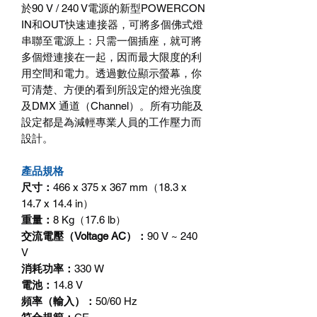
於90 V / 240 V電源的新型POWERCON
IN和OUT快速連接器，可將多個佛式燈
串聯至電源上：只需一個插座，就可將
多個燈連接在一起，因而最大限度的利
用空間和電力。透過數位顯示螢幕，你
可清楚、方便的看到所設定的燈光強度
及DMX 通道（Channel）。所有功能及
設定都是為減輕專業人員的工作壓力而
設計。
產品規格
尺寸：
466 x 375 x 367 mm（18.3 x
14.7 x 14.4 in）
重量：
8 Kg（17.6 lb）
交流電壓（Voltage AC）：
90 V ~ 240
V
消耗功率：
330 W
電池：
14.8 V
頻率（輸入）：
50/60 Hz