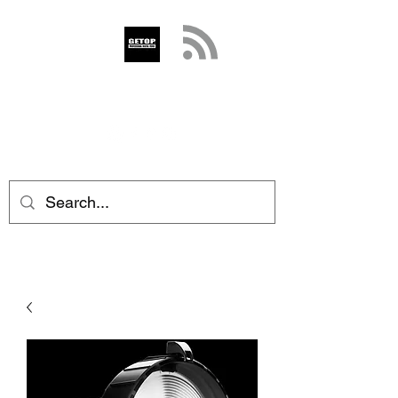
GETOP
info@getop.com
02 7720 9899