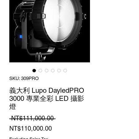
SKU: 309PRO
義大利 Lupo DayledPRO
3000 專業全彩 LED 攝影
燈
Regular
 NT$111,000.00 
Sale
Price
NT$110,000.00
Price