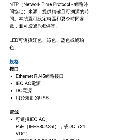
NTP（Network Time Protocol - 網路時
間協定）來源，提供精確且可溯源的時
間。本裝置可設定時區和夏令時間參
數，並可透過PoE供電。
LED可選擇紅色、綠色、藍色或琥珀
色。
規格
接口
Ethernet RJ45
網路接口
IEC AC
電源
DC
電源
用於規劃的
USB
電源
可選擇
IEC AC
、
PoE
（
IEEE802.3af
），或
DC
（
24
VDC
）