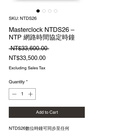
SKU: NTDS26
Masterclock NTDS26 –
NTP 網路時間協定時鐘
Regular
 NT$33,600.00 
Sale
Price
NT$33,500.00
Price
Excluding Sales Tax
Quantity
*
Add to Cart
NTDS26數位時鐘可同步至任何