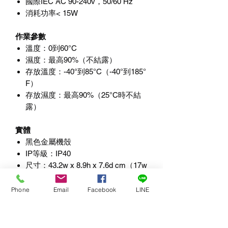
國際
IEC AC 90-240v
，
50/60 Hz
消耗功率
< 15W
作業參數
溫度：0到60°C
濕度：最高90%（不結露）
存放溫度：-40°到85°C（-40°到185°
F）
存放濕度：最高90%（25°C時不結
露）
實體
黑色金屬機殼
IP
等級：
IP40
尺寸：
43.2w x 8.9h x 7.6d cm
（
17w
x 3.5h x3d
吋）、重量：
3.63
kg
（
8.0 lbs
）
Phone
Email
Facebook
LINE
MTBF（平均故障週期）
86,700 ~ 100,000小時（所有計算均