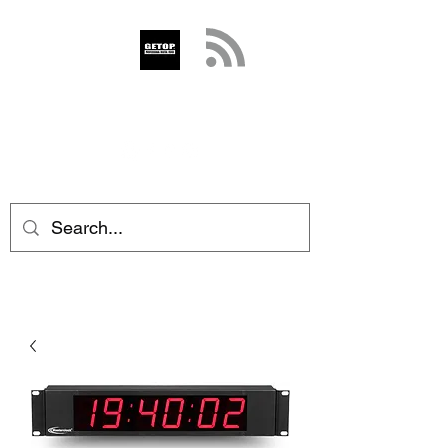
GETOP
info@getop.com
02 7720 9899