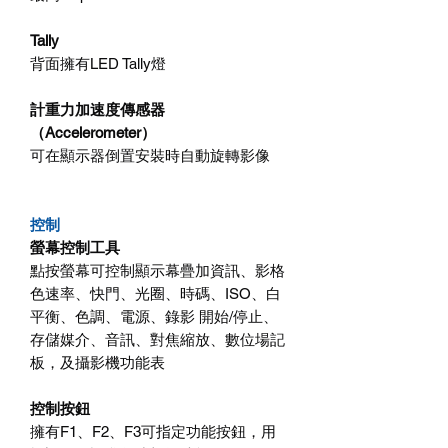
Tally
背面擁有LED Tally燈
計重力加速度傳感器
（Accelerometer）
可在顯示器倒置安裝時自動旋轉影像
控制
螢幕控制工具
點按螢幕可控制顯示幕疊加資訊、影格
色速率、快門、光圈、時碼、ISO、白
平衡、色調、電源、錄影 開始/停止、
存儲媒介、音訊、對焦縮放、數位場記
板，及攝影機功能表
控制按鈕
擁有F1、F2、F3可指定功能按鈕，用