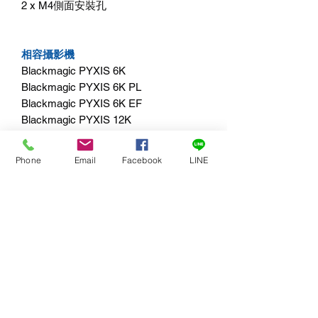
2 x M4側面安裝孔
相容攝影機
Blackmagic PYXIS 6K
Blackmagic PYXIS 6K PL
Blackmagic PYXIS 6K EF
Blackmagic PYXIS 12K
Blackmagic PYXIS 12K PL
Blackmagic PYXIS 12K EF
Phone
Email
Facebook
LINE
Blackmagic URSA Cine 12K LF
Blackmagic URSA Cine 17K 65
作業系統
Mac 13.0 Ventura
Mac 14.0 Sonoma或以上的版本
Windows 10和11