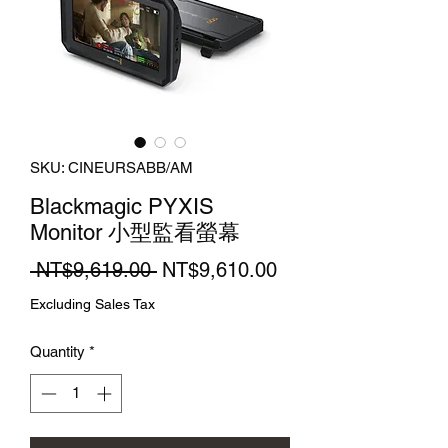
SKU: CINEURSABB/AM
Blackmagic PYXIS
Monitor 小型監看螢幕
Regular
Sale
 NT$9,619.00 
NT$9,610.00
Price
Price
Excluding Sales Tax
Quantity
*