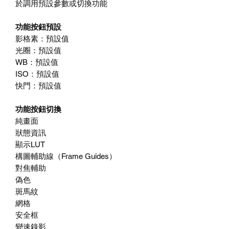
於調用預設參數或切換功能
功能按鈕預設
影格素：預設值
光圈：預設值
WB：預設值
ISO：預設值
快門：預設值
功能按鈕切換
純畫面
狀態資訊
顯示LUT
構圖輔助線（Frame Guides）
對焦輔助
偽色
斑馬紋
網格
安全框
變速錄影