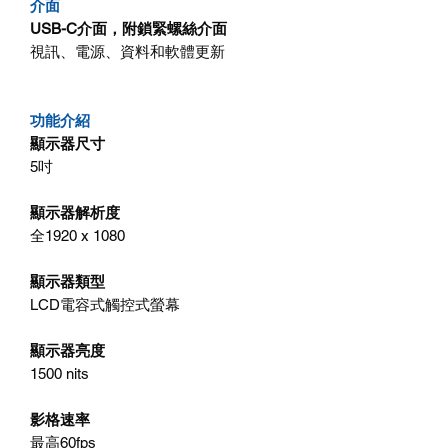
介面
USB-C介面，附鎖緊螺絲介面
視訊、電源、資料和軟體更新
功能介紹
顯示器尺寸
5吋
顯示器解析度
全1920 x 1080
顯示器類型
LCD電容式觸控式螢幕
顯示器亮度
1500 nits
影格速率
最高60fps