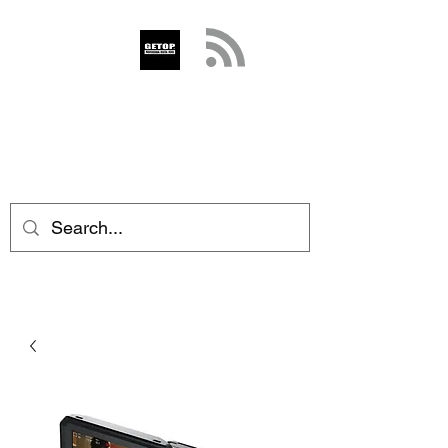
GETOP
info@getop.com
02 7720 9899