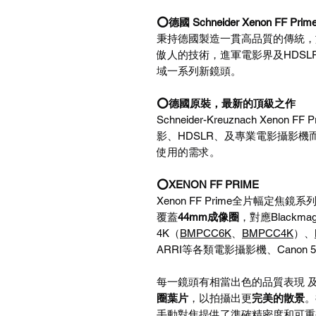
⭕德國 Schneider Xenon FF
秉持德國製造一貫高品質的傳統，施奈德高
傲人的技術，進軍電影界及HDS
域一系列新鏡頭。
⭕德國原裝，最新的頂級之作
Schneider-Kreuznach Xe
影、HDSLR、及專業電影攝影
使用的需求。
⭕XENON FF PRIME
Xenon FF Prime全片幅定焦鏡
覆蓋
44mm成像圈
，對應Blackmagi
4K（
BMPCC6K
、
BMPCC4K
）、
ARRI等各類電影攝影機、Canon 5D M
每一鏡頭有相當出色的品質表現 
圈葉片
，以拍攝出更
完美的散景
。
手動對焦提供了準確精密度和可重