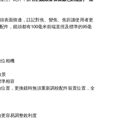
頭表面側邊，註記對焦、變焦、焦距讓使用者更
件，鏡頭都有100毫米前端直徑及標準的95毫
數位相機
散景
標準相容
輪位置，更換鏡時無須重新調校配件裝置位置，全
夠更容易調整銳利度