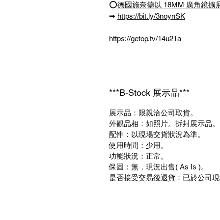
⭕
德國施奈德以 18MM 廣角鏡擴展
➡
https://bit.ly/3noynSK
https://getop.tv/14u21a
***B-Stock 展示品***
展示品：限親洽公司取貨。
外觀品相：如照片。拆封展示品。
配件：以現場交貨狀況為準。
使用時間：少用。
功能狀況：正常。
保固：無，現況出售( As Is )。
是否接受交易後退貨：已於公司現