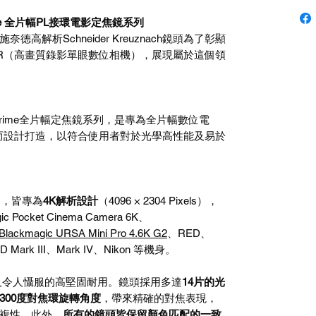
 Prime 全片幅PL接環電影定焦鏡系列
解析Schneider Kreuznach鏡頭為了彰顯
LR（高畫質錄影單眼數位相機），展現屬於這個領
non FF Prime全片幅定焦鏡系列，是專為全片幅數位電
機而設計打造，以符合使用者對於光學高性能及易於
系列，皆專為
4K解析設計
（4096 × 2304 Pixels），
c Pocket Cinema Camera 6K、
Blackmagic URSA Mini Pro 4.6K G2
、RED、
ark III、Mark IV、Nikon 等機身。
及令人懾服的高堅固耐用。鏡頭採用多達
14片的光
300度對焦環旋轉角度
，帶來精確的對焦表現，
複性。此外，
所有的鏡頭皆保留顏色匹配的一致