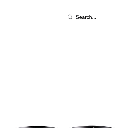
ts
Video
Services
Groups
更多
inf