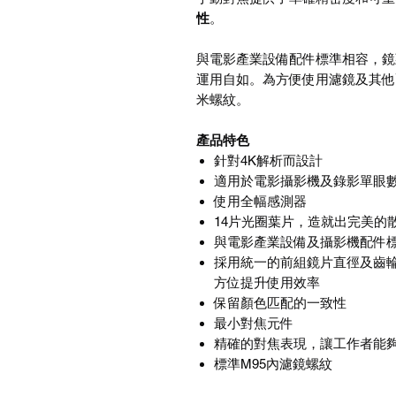
性
。
與電影產業設備配件標準相容，鏡
運用自如。為方便使用濾鏡及其他配
米螺紋。
產品特色
針對4K解析而設計
適用於電影攝影機及錄影單眼
使用全幅感測器
14片光圈葉片，造就出完美的
與電影產業設備及攝影機配件
採用統一的前組鏡片直徑及齒
方位提升使用效率
保留顏色匹配的一致性
最小對焦元件
精確的對焦表現，讓工作者能
標準M95內濾鏡螺紋