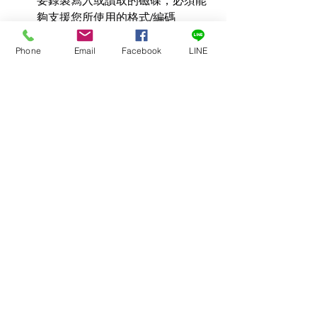
要錄製寫入或讀取的磁碟，必須能
夠支援您所使用的格式/編碼
（Codec）。有一些免費軟體可以
測量磁碟效能，並告訴您它是否能
Phone
Email
Facebook
LINE
About
維持所需的資料傳輸率
LAVA Ultra Production Server - 為多路
（Datarate）。例如 
Blackmagic 
4K/8K 12G SDI IO極致而生，用軟體定
Disk Speed Test
 或 
AJA System 
義
...
Test
 都是很好的工具。
Read more
長期監控磁碟活動：
 當您進行測試
以了解儲存設備的極限時，請記
住，要測量「恆定」的可用頻寬是
Members
非常困難的。磁碟機可能會因為某
PC
Follow
些原因在極短的時間內變慢（例如
PC
VS會員
快取清除等）。監控磁碟活動較長
See All Members (1)
一段時間，會比僅監控幾秒鐘更能
深入了解狀況。但也許很難完全掌
握長期的效能表現，因為某些磁碟
系統（特別是使用 RAID 控制器的
系統）會在特定時間（通常在夜
訂閱