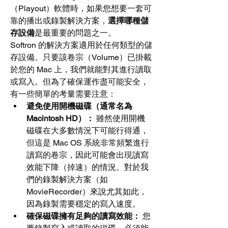
（Playout）軟體時，如果您想要一套可
靠的播出或錄製解決方案，
選擇哪種儲
存設備
是最重要的問題之一。
Softron 的解決方案適用於任何類型的儲
存設備。只要該卷宗（Volume）已掛載
於您的 Mac 上，我們就能對其進行讀取
或寫入。但為了確保運作盡可能安全，
有一些簡單的考量需要注意：
避免使用開機磁碟（通常名為 
Macintosh HD）：
 雖然使用開機
磁碟在大多數情況下可能行得通，
但這是 Mac OS 系統非常頻繁進行
讀寫的卷宗，因此可能會出現讀寫
效能下降（掉速）的情況。對於我
們的錄製解決方案（如 
MovieRecorder）來說尤其如此，
因為錄製需要穩定的寫入速度。
確保磁碟擁有足夠的讀寫效能：
 您