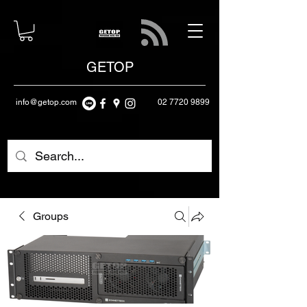
GETOP
info@getop.com
02 7720 9899
Groups