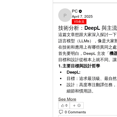
PC
April 7, 2025
PC
VS會員
技術分析：DeepL 與主流
這篇文章想跟大家深入探討一下知
語言模型（LLMs），像是大家熟知的
在技術和應用上有哪些異同之處
首先要明白，DeepL 主攻「
機
目標和設計從根本上就不同。讓
1. 主要目標與設計哲學
DeepL:
目標：追求最頂級、最自然
設計：高度專注翻譯任務，
細節和慣用語。
See More
0
0 Comments