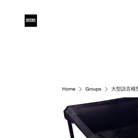
GETOP
Home
Blog
Products
Glensound
Iodyne
Even
Home
Groups
大型語言模型