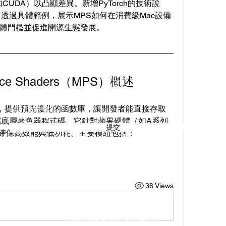
CUDA）以凸顯差異。新增PyTorch的技術說
透過具體範例，展示MPS如何在消費級Mac設備
體門檻並促進開源生態發展。
ance Shaders（MPS）概述
訂閱
部分，提供預先優化的函數庫，讓開發者能直接存取
寫底層著色器程式碼。它針對蘋果硬體（如A系列
提交
確保高效能與低功耗。主要模組包括：
02 7720 9899
36 Views
©2019 by
GETOP
Systems
Inc.
jianda information industry co.,