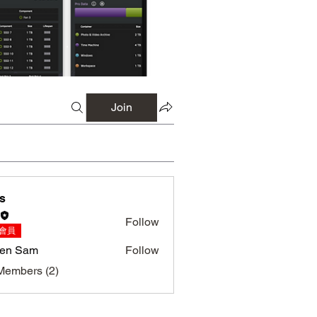
Join
s
Follow
S會員
ien Sam
Follow
Members (2)