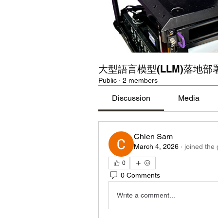
大型語言模型(LLM)落地部
Public
·
2 members
Discussion
Media
Chien Sam
March 4, 2026
·
joined the
0
0 Comments
Write a comment...