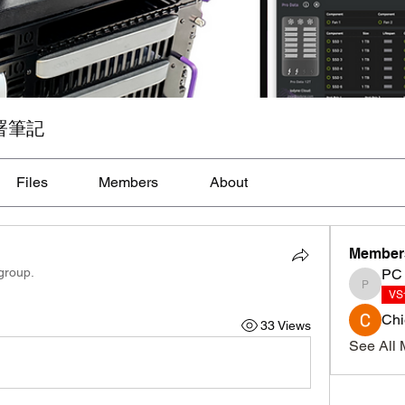
署筆記
Files
Members
About
Member
 group.
PC
PC
V
Ch
33 Views
See All 