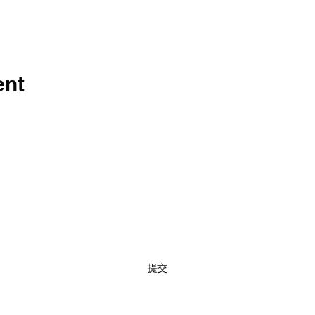
ent
訂閱
提交
02 7720 9899