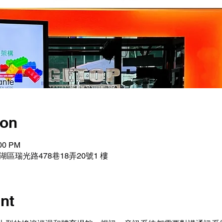
ion
:00 PM
湖區瑞光路478巷18弄20號1 樓
nt