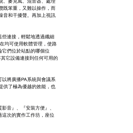
統、麥克風、混音器、處理
纜既笨重，又難以操作，而
噪音和干擾聲。再加上視訊
這些連接，輕鬆地透過纖細
現在均可使用軟體管理，使路
論它們位於站點的哪個位
將其它設備連接到任何可用的
以將廣播PA系統與會議系
提供了極為優越的效能，也
質影音』、『安裝方便』、
過這次的實作工作坊，座位