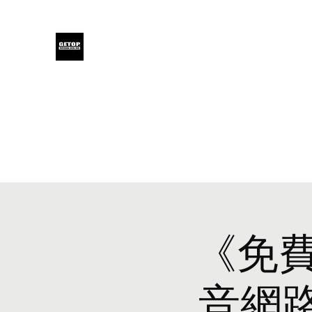
GETOP
Home
Blog
Products
Glensound
Iodyne
Even
《免費
音網路