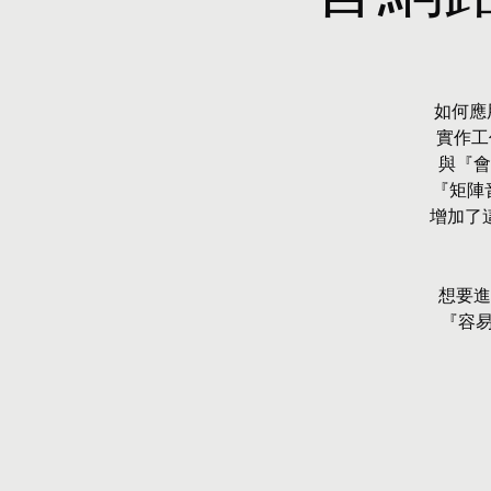
如何應
實作工
與『會
『矩陣
增加了
想要進
『容易