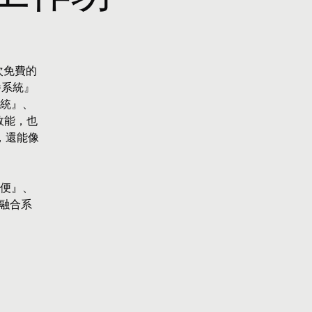
次免費的
播系統』
統』、
效能，也
，還能像
便』、
路融合系