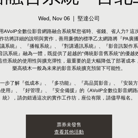
Wed, Nov 06
  |  
堅達公司
用AVoIP全數位影音網路融合系統幫您省時、省錢、省人力? 這
作坊將詳細的說明與實作，善用廉價的標準乙太網路將『PA廣
議系統』、『播報系統』、『對講通訊系統』、『影音訊製作系
音訊系統』融為一體，既提供了超越的"傳統影音舊系統"的優越
這些系統的使用性與擴充彈性，最重要的是大幅降低了部署成本
樂高積木一般為未來的影音系統擴充預留下可能性。
一步了解『低成本』、『多功能』、『高品質影音』、『安裝方
使用』、『好管理』、『安全備援』的《AVoIP全數位影音網
統》，請勿錯過這次的實作工作坊，座位有限，請儘早報名。
票券未發售
查看其他活動