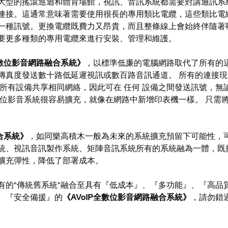
大型的搖滾巡迴和體育場館，視訊、音訊系統都需要對講通訊系
連接。這通常意味著需要使用很長的專用類比電纜，這些類比電
一種訊號。更換電纜既費力又昂貴，而且整條線上會始終伴隨著
要更多種類的專用電纜來進行安裝、管理和維護。
全數位影音網路融合系統》
，以標準低廉的電腦網路取代了所有的
傳真度發送數十路低延遲視訊或數百路音訊通道。 所有的連接
於所有設備共享相同網絡，因此可在 任何 設備之間發送訊號，無
數位影音系統很容易擴充，就像在網路中新增印表機一樣。 只需
合系統》
，如同樂高積木一般為未來的系統擴充預留下可能性，可
統、視訊音訊製作系統、矩陣音訊系統所有的系統融為一體，既
擴充彈性，降低了部署成本。
有的"傳統舊系統"融合至具有『低成本』、『多功能』、『高品
、『安全備援』的
《AVoIP全數位影音網路融合系統》
，請勿錯