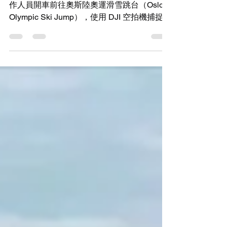
在一個寒冷的奧斯陸一月早晨，Pixotope 工
作人員開車前往奧斯陸奧運滑雪跳台（Oslo
Olympic Ski Jump），使用 DJI 空拍機捕捉空
拍畫面。 計畫很簡單：拍攝具有張力的鏡
頭，透過 SDI 將影片匯入攝影機追蹤
（Camera Tracking）產品 Pixotope Fly 中，
並加入 AR（擴增實境）圖文，來展示真實場
景轉變為具備廣播品質的 AR 場景能有多快
速。 沒有攝影棚，現場沒有追蹤設備，只有
一個地標、一台空拍機及一個俐落的工作流
程。 目標 這不是為了挑戰極限，而是為了消
除藉口。 AR 經常被視為只能在擁有大型團隊
的受控環境中運作。Pixotope 想證明事實恰
恰相反。在現場捕捉優質的畫面，帶回工作
室，像任何其他攝影機一樣將其輸入
Pixotope Fly，並在上面建立引人注目的
AR。 設定非常簡單： 一台不到 250 克的 DJI
Mini 4 Pro 空拍機，捕捉具電影感的空拍畫面