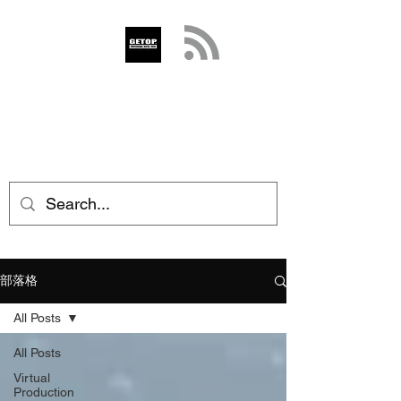
GETOP
info@getop.com
02 7720 9899
部落格
All Posts
All Posts
Virtual
Production