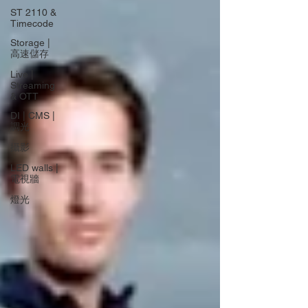
ST 2110 &
Timecode
Storage |
高速儲存
Live |
Streaming
& OTT
DI | CMS |
調光
攝影
LED walls |
電視牆
燈光