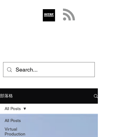
GETOP
info@getop.com
02 7720 9899
部落格
All Posts
All Posts
Virtual
Production