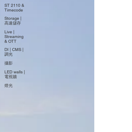
ST 2110 &
Timecode
Storage |
高速儲存
Live |
Streaming
& OTT
DI | CMS |
調光
攝影
LED walls |
電視牆
燈光