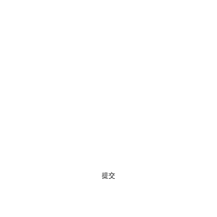
快速瀏覽
訂閱
提交
02 7720 9899