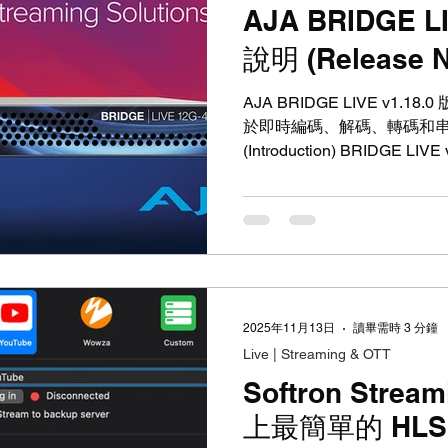
AJA BRIDGE L
說明 (Release N
AJA BRIDGE LIVE v1.18.0
於即時編碼、解碼、轉碼和串
(Introduction) BRIDGE 
和錯誤修復，包括提高編解碼
道數量。請參閱下方完整的改進
須知： 升級至 v1.18.0 之前
新至 v1.16.10 。 如果您的
級至 v1.16.10，然後再升級至 v
時，v1.16.10 之前的軟體版本
到 v1.18.0 的系統無法還原到
2025年11月13日
讀畢需時 3 分鐘
意： 如果提示更新 CRV44 SDI 卡韌體，更新期間將暫時
Live | Streaming & OTT
無法存取使用者介面 (UI)
Softron Stream
電 ，因為這可能導致介面卡
(Improvements) (包
上最簡單的 HLS
援