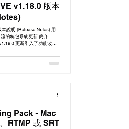
IVE v1.18.0 版本
otes)
 版本說明 (Release Notes) 用
流的統包系統更新 簡介
LIVE v1.18.0 更新引入了功能改進
器效率以支援更高的 UHD 頻
和修復列表。 ⚠️ 升級重要
，您的 BRIDGE LIVE 必須先更
系統版本早於 v1.16.10，請先升
1.18.0。 升級至 v1.18.0
將被刪除 (pruned)。 已升級
早於 v1.16.10 的版本。 注
。 請勿在更新期間重啟系統或斷
ing Pack - Mac
韌體載入失敗。 改進項目
含或不包含年度維護選項，適用於已支
、RTMP 或 SRT