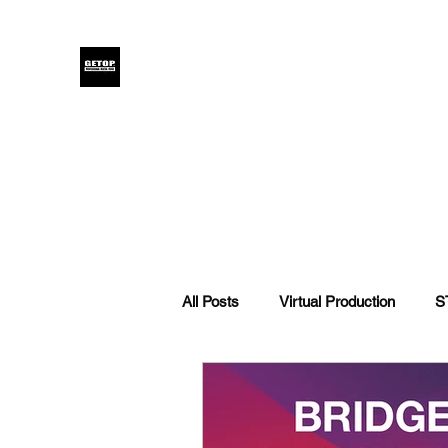
GETOP
Home
Blog
Products
Glensound
Iodyne
Even
All Posts
Virtual Production
S
DI | CMS | 調光
攝影
L