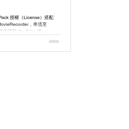
g Pack 授權（License）搭配
或 MovieRecorder，串流至
串流至 YouTube 或
ming Pack 內建整合了 YouTube
入想要串流服務的串流金鑰
的 Mac 效能，你可以隨心所欲的
nel）。 這就是價值，這就是
 軟體的精髓。 單一授權支援多頻
aming Pack 授權，即可為同一台
或 MovieRecorder Express
eaming Center」應用程
），該預設便可用於你 Mac 上
rder Express...