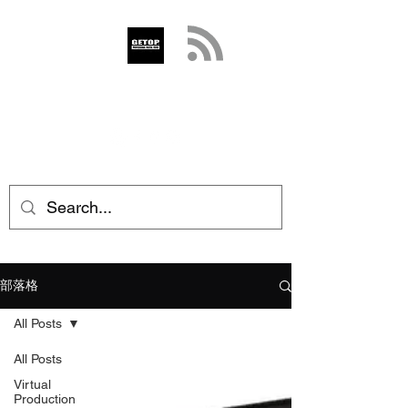
GETOP
info@getop.com
02 7720 9899
部落格
All Posts
All Posts
Virtual
Production