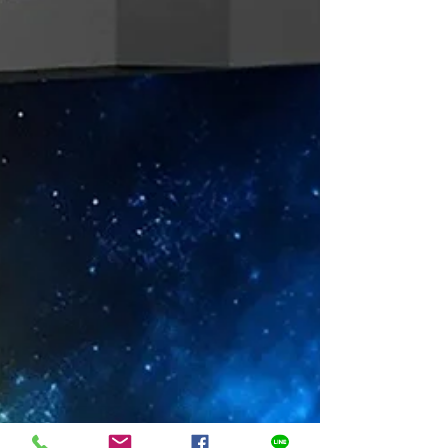
具帶入精巧的 24.1 吋螢幕中。具備 98% DCI-
P3 覆蓋率、內建自動校準、像素檢查（Pixel
Inspection）與專業預設模式，專為剪輯室、
控制室與行動製作而生。 現場直播所需的精
準度 1. 先進的連接能力 SDI 連接能力
CG2400SV 配備 SDI 輸入與輸出端子，支援
3G-SDI Level A 與 HD-SDI 訊號。SDI 連接
可傳輸無壓縮視訊訊號，保留 HDR 內容的完
整保真度，而不會產生視覺瑕疵。這確保了與
專業攝影系統及現場視訊來源的無縫整合，使
此款顯示器成為現場與攝影棚內精確監看的可
靠解決方案。 靈活連接，時尚機身設