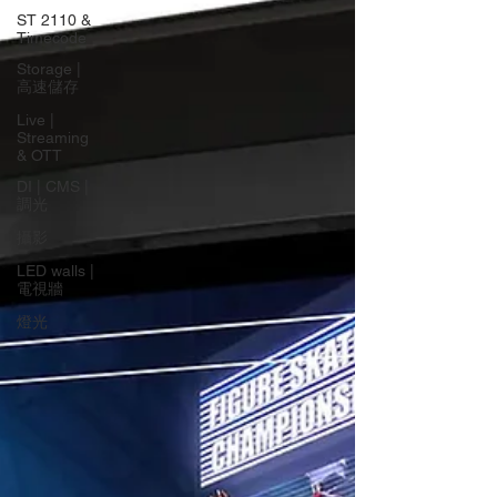
ST 2110 &
Timecode
Storage |
高速儲存
Live |
Streaming
& OTT
DI | CMS |
調光
攝影
LED walls |
電視牆
燈光