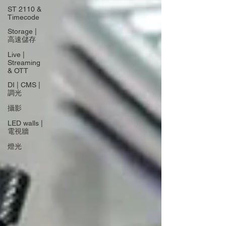
ST 2110 &
Timecode
Storage |
高速儲存
Live |
Streaming
& OTT
DI | CMS |
調光
攝影
LED walls |
電視牆
燈光