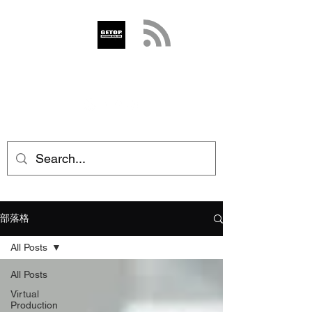
GETOP
info@getop.com
02 7720 9899
部落格
All Posts
All Posts
Virtual
Production