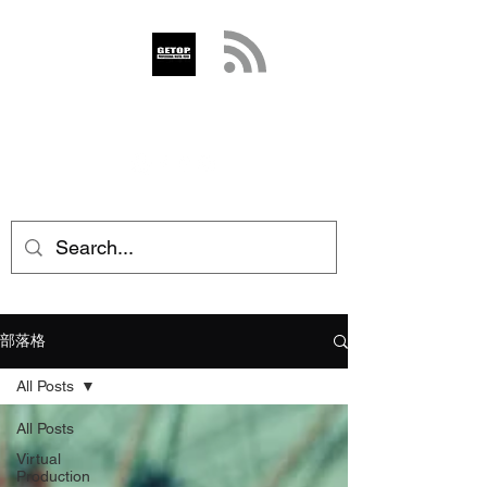
GETOP
info@getop.com
02 7720 9899
部落格
All Posts
All Posts
Virtual
Production