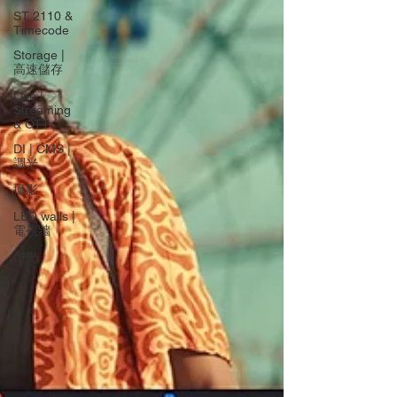
ST 2110 &
Timecode
Storage |
高速儲存
Live |
Streaming
& OTT
DI | CMS |
調光
攝影
LED walls |
電視牆
燈光