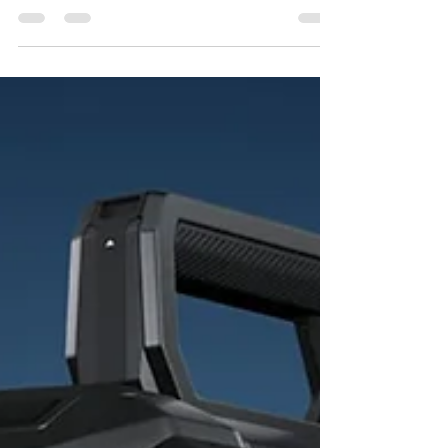
Blackmagic Design 於今日正式發布 DaVinci
Resolve 20.3！ 這次的更新是一次針對效能
與工作流程的重大升級。除了針對新一代
Apple M5 晶片的極致優化，支援高達 32K 的
解析度外，BMD也針對剪輯師最在意的「時
間軸備份」與「中繼資料管理」進行了深度改
良。無論您是處理來自 Blackmagic URSA
Cine 17K 65 攝影機的龐大素材，還是在
iPad 上進行行動剪輯，DaVinci Resolve 20.3
都將為您帶來更流暢的體驗。 以下是本次更
新的詳細重點整理： 1. 釋放極致效能：Apple
M5 與 32K 解析度支援 DaVinci Resolve 20.3
針對最新的 Apple M5 處理器進行了全面最佳
化。 32K 超高解析度： 升級後，系統支援高
達 32K 解析度的影片匯入、剪輯與匯出。這
意味著您可以直接處理 Blackmagic URSA
Cine 17K 65