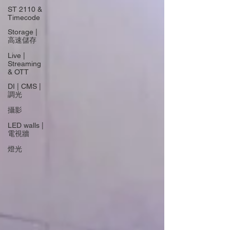
ST 2110 &
Timecode
Storage |
高速儲存
Live |
Streaming
& OTT
DI | CMS |
調光
攝影
LED walls |
電視牆
燈光