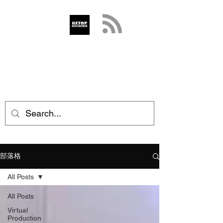
GETOP
info@getop.com
02 7720 9899
部落格
All Posts
All Posts
Virtual
Production