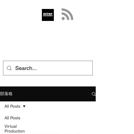
GETOP
info@getop.com
02 7720 9899
部落格
All Posts
All Posts
Virtual
Production