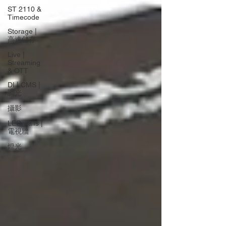
ST 2110 &
Timecode
Storage |
高速儲存
Live |
Streaming
& OTT
DI | CMS |
調光
攝影
LED walls |
電視牆
燈光