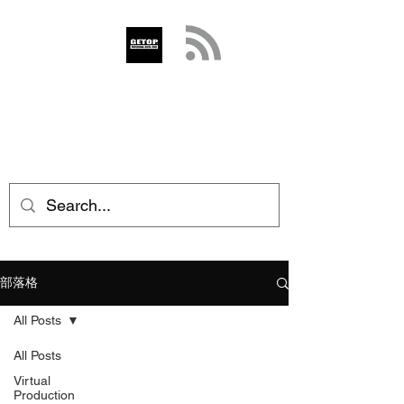
GETOP
info@getop.com
02 7720 9899
部落格
All Posts
All Posts
Virtual
Production