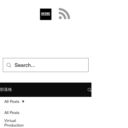
GETOP
info@getop.com
02 7720 9899
部落格
All Posts
All Posts
Virtual
Production