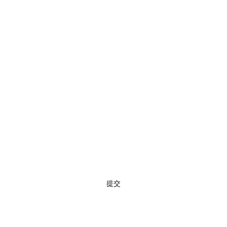
快速瀏覽
訂閱
提交
02 7720 9899