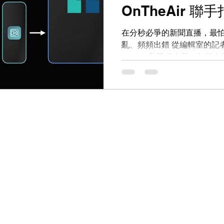
片能更快播出。播放清單也
OnTheAir 
不同的影格速率（Frame..
在分秒必爭的新聞直播，最
亂、頻頻出錯 從編輯室的記
（TD）和工程人員，每個人
快速的工作流程。尤其當最
播或修改播出順序時，系統的
我們的最新影片中，Softron 
現代新聞室打造的強大解決方案，
MOS Gateway 與 AMP Server 如何協同運作，徹底改變你
的新聞製播效率。 正體中文
點」是什麼？ 傳統上，新聞室
Newsroom Computer Syst
或 Avid iNews — 用於編排新聞 Rundown（播出單）。然
而，要將這份 Rundown
放伺服器（Playout Serv
（Switcher）精準觸發
操作。 只要一個環節出錯，