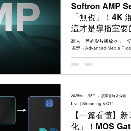
Softron AMP
「無視」！4K 混
這才是導播室要
高人一等的影片播放器，一切
協定（Advanced Media Prot
強大功能，實現多頻道影片播放控
賴 將 OnTheAir Video
Production）。AMP Serv
或製作自動化（Production 
單（Playlist）視為媒體
道、每個節目設定獨立的播
2025年11月5日
讀畢需時 3 分鐘
用一份播放清單。播放清單可以在 
Live | Streaming & OTT
建立、透過 OnTheAir MOS
NAS（Network Attache
【一篇看懂】新
夾式播放清單來建立。 編碼格式
化」！MOS Gate
Video 允許混合搭配各種編