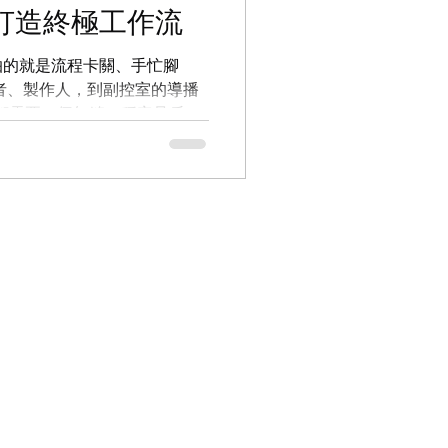
允許在同一份清單中混合搭配
聯手打造終極工作流
怕的就是流程卡關、手忙腳
者、製作人，到副控室的導播
都需要一個無縫、穩定且反應
後一刻新聞進來，需要緊急插
靈活性就成了致勝關鍵。 在
的 David 完整解析了一套專為
其核心就是 OnTheAir
字幕影片 新聞室工作流的「痛
電腦系統（NCS -
em）— 例如業界主流的 ENPS
 上的影片和圖文，無誤地傳送到播
er），再由副控室的導播機
，往往需要繁瑣的轉檔、複製或手動
就可能導致播錯畫面或延遲播