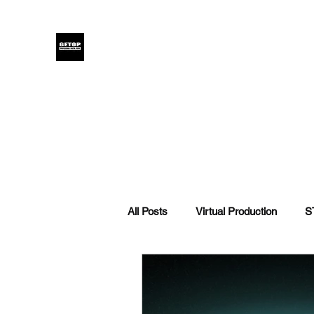
GETOP
Home
Blog
Products
Glensound
Iodyne
Even
All Posts
Virtual Production
S
DI | CMS | 調光
攝影
L