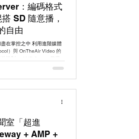
 Server：編碼格式
搭 SD 隨意播，
的自由
盡在掌控之中 利用進階媒體
ocol）與 OnTheAir Video 的
制。 AMP Server 值得信
 的效能帶入你的現場製作（Live
er 能讓你的導播機（Switcher）
Automation）系統，將播放清
檔案夾來使用。你可以為每個頻
放清單，甚至在所有頻道間共
OnTheAir Video 中手動
 Gateway 建立，或是透過包含
d Storage）中所有媒體的大型檔案
聞室「超進
不再是問題 OnTheAir
way + AMP +
碼（Codec），這意味著你的影