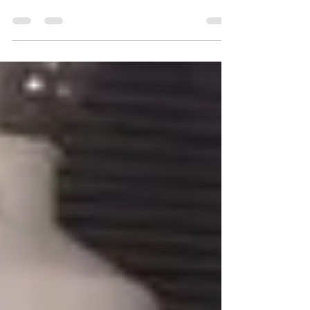
達拉斯牛仔隊重建了他們的「客場外景影片製
作流程」，迎接這個球隊影片產量更勝以往的
全新時代 暴增的內容需求讓舊有的單點過檔
工作流程（Workflow）不敷使用 從前幾個賽
季的 200 多場，暴增到現在每年超過 500 次
的製作拍攝 在高峰日高達 10TB 的拍攝素
材，完全不需依賴專用的製作場所 48TB 的
Pro Data 成為共享資料中心 整個團隊現在能
同時進行上傳與剪輯，再也不用排隊苦等 減
少管理檔案的痛苦，留住更多時間搞創意和睡
覺 正體中文字幕影片： “我需要一個能讓大家
同時上傳的集中化空間，而不是由我個人來親
自匯入每個人的素材。”—— DREW
FERGUSON，DALLAS COWBOYS 創意影
片總監 訓練營：內容策略的壓力測試場 現代
職業球隊經營的是一項全年無休的內容事業，
這一點已經無庸置疑。 《體育商業雜誌》
（Sports Business Journal）最近記錄了美國