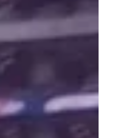
（Color Mode）體驗，及 iodyne Pro Data 的
高效能架構所建立。它們共同證明了，當儲存
不再是創作過程的瓶頸時，一切皆有可能。
在 Adobe 的色彩博覽會中，iodyne 聚焦於儲
存能消除創作過程阻礙的五個領域： 更快速
的從擷取進入調光階段 即時播放龐大的 EXR
序列 讓後期製作跟著專案隨處移動 從單一系
統管理多個