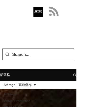
GETOP
info@getop.com
02 7720 9899
部落格
Storage | 高速儲存
All Posts
Virtual Production