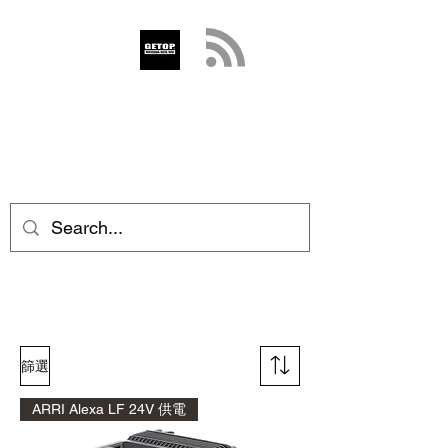
GETOP
info@getop.com
02 7720 9899
篩選
ARRI Alexa LF 24V 供電