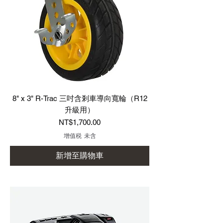
8" x 3" R-Trac 三吋含剎車導向寬輪（R12
升級用）
價格
NT$1,700.00
增值税 未含
新增至購物車