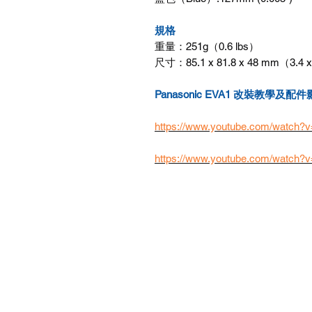
規格
重量：251g（0.6 lbs）
尺寸：85.1 x 81.8 x 48 mm（3.4 x
Panasonic EVA1 改裝教學及配
https://www.youtube.com/watc
https://www.youtube.com/watch