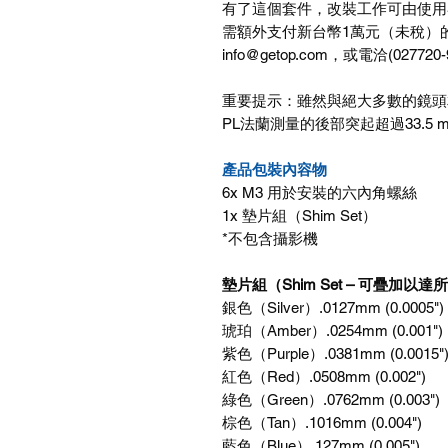
有了這個套件，改裝工作可由使用
需額外支付新台幣1萬元（未稅）
info@getop.com，或電洽(027
重要提示：雖然與絕大多數的鏡頭
PL法蘭測量的後部突起超過33.5
產品包裝內容物
6x M3 用於安裝的六內角螺絲
1x 墊片組（Shim Set）
*不包含攝影機
墊片組（Shim Set – 可疊加以
銀色（Silver）.0127mm (0.0005")
琥珀（Amber）.0254mm (0.001")
紫色（Purple）.0381mm (0.0015"
紅色（Red）.0508mm (0.002")
綠色（Green）.0762mm (0.003")
棕色（Tan）.1016mm (0.004")
藍色（Blue）.127mm (0.005")