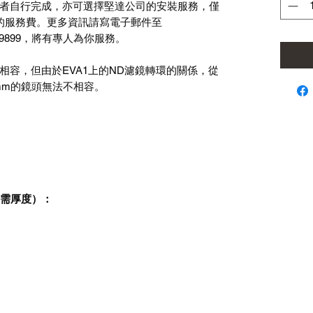
者自行完成，亦可選擇堅達公司的安裝服務，僅
的服務費。更多資訊請寫電子郵件至
720-9899，將有專人為你服務。
相容，但由於EVA1上的ND濾鏡轉環的關係，從
 mm的鏡頭無法不相容。
達所需厚度）：
)