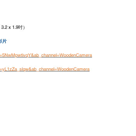
 3.2 x 1.9吋）
件影片
h?v=5NwMpwtivqY&ab_channel=WoodenCamera
?v=yL1zZa_slqw&ab_channel=WoodenCamera