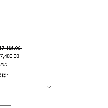
一
17,465.00 
促
般
7,400.00
銷
價
 未含
價
格
選擇
*
格
擇