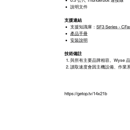
0.5
公尺
Thunderbolt
連接線
說明文件
支援連結
支援知識庫：
SF3 Series - CFa
產品手冊
安裝說明
技術備註
與所有主要品牌相容。
Wyse
讀取速度會因主機設備、作業
https://getop.tv/14x21b