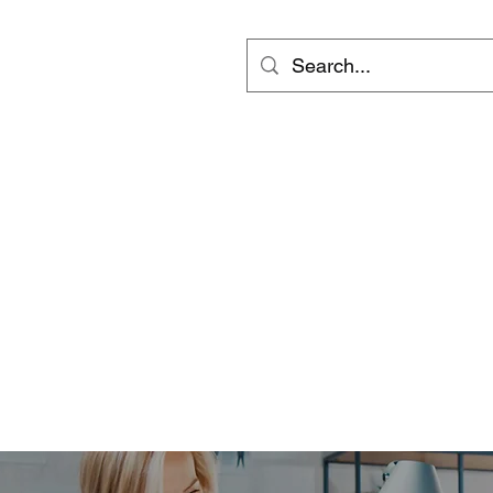
ts
Video
Services
會員專區
inf