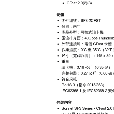
CFast 2.0(2)(3)
硬體
零件編號：
SF3-2CFST
保固：兩年
產品外型：可攜式讀卡機
匯流排介面：
40Gbps Thunderb
外部連接埠：兩個
CFast
卡槽
作業溫度：
0˚C
至
35˚C
（
32˚F
尺寸（寬
x
深
x
高）：
145 x 89 
重量
讀卡機：
0.16
公斤（
0.35
磅）
完整包裝：
0.27
公斤（
0.60
磅
符合規範
RoHS 3
（指令
2015/863
）
IEC62368-1
及
IEC62368-2
安
包裝內容
Sonnet SF3 Series - CFast 2.0