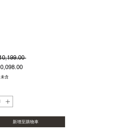
一
10,199.00 
促
般
0,098.00
銷
價
 未含
價
格
格
新增至購物車