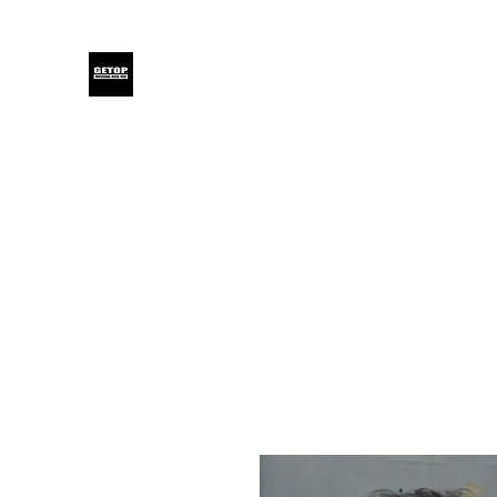
GETOP
Home
Blog
Products
Glensound
Iodyne
Even