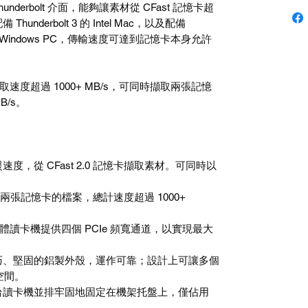
underbolt
介面，能夠讓素材從
CFast
記憶卡超
配備
Thunderbolt 3
的
Intel Mac
，以及配備
Windows PC
，傳輸速度可達到記憶卡本身允許
取速度超過
1000+ MB/s
，可同時擷取兩張記憶
B/s
。
援速度，從
CFast 2.0
記憶卡擷取素材。可同時以
兩張記憶卡的檔案，總計速度超過
1000+
體讀卡機提供四個
PCIe
頻寬通道，以實現最大
巧、堅固的鋁製外殼，運作可靠；設計上可讓多個
空間。
台讀卡機並排牢固地固定在機架托盤上，僅佔用