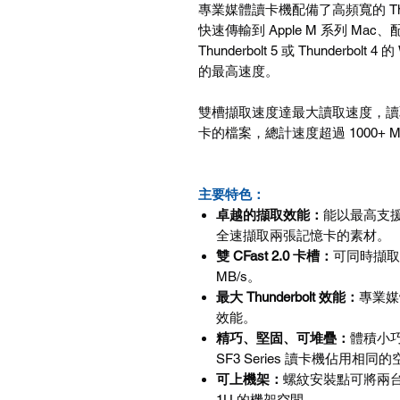
專業媒體讀卡機配備了高頻寬的
Th
快速傳輸到
Apple M
系列
Mac
、
Thunderbolt 5
或
Thunderbolt 4
的
的最高速度。
雙槽擷取速度達最大讀取速度，讀
卡的檔案，總計速度超過
1000+ M
主要特色：
卓越的擷取效能
：
能以最高支
全速擷取兩張記憶卡的素材。
雙
CFast 2.0
卡槽：
可同時擷取
MB/s
。
最大
Thunderbolt
效能
：
專業媒
效能。
精巧、堅固、可堆疊
：
體積小
SF3 Series
讀卡機佔用相同的
可上機架
：
螺紋安裝點可將兩
1U
的機架空間。