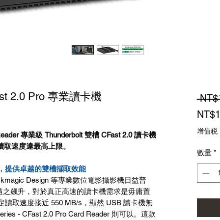
ast 2.0 Pro 專業讀卡機
 NT$
NT$1
增值税
Reader
專業級
Thunderbolt
雙槽
CFast 2.0
讀卡機
讀取速度達最高上限。
數量
*
記憶卡，提供卓越的雙槽擷取效能
kmagic Design
等專業數位電影攝影機日益普
隨之飆升，對於真正高速的讀卡機需求是毋庸置
定讀取速度接近
550 MB/s
，顯然
USB
讀卡機無
ries - CFast 2.0 Pro Card Reader
則可以。這款