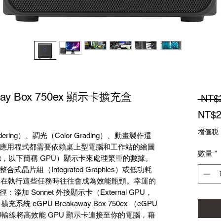
away Box 750ex 顯示卡擴充盒
 NT$
NT$2
增值税
ering
）、調光（
Color Grading
）、動畫製作還
應用程式都需要依賴桌上型電腦和工作站的繪圖
數量
*
t
，以下簡稱
GPU
）顯示卡來處理繁重的數據。
整合式晶片組（
Integrated Graphics
）或低功耗
，在執行這些任務時往往會成為效能瓶頸。幸運的
徑：添加
Sonnet
外接顯示卡（
External GPU
，
卡擴充系統
eGPU Breakaway Box 750ex
（
eGPU
傳輸線將高效能
GPU
顯示卡連接至你的電腦，藉