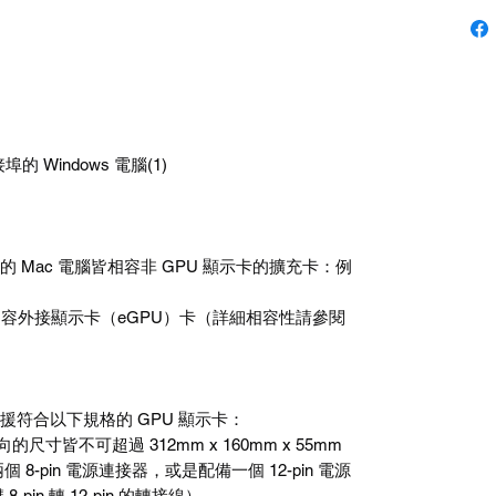
接埠的
Windows
電腦
(1)
的
Mac
電腦皆相容非
GPU
顯示卡的擴充卡：例
相容外接顯示卡（
eGPU
）卡（詳細相容性請參閱
援符合以下規格的
GPU
顯示卡：
向的尺寸皆不可超過
312mm x 160mm x 55mm
兩個
8-pin
電源連接器，或是配備一個
12-pin
電源
雙
8-pin
轉
12-pin
的轉接線）