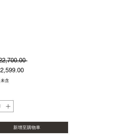
一
22,700.00 
促
般
2,599.00
銷
價
 未含
價
格
格
新增至購物車