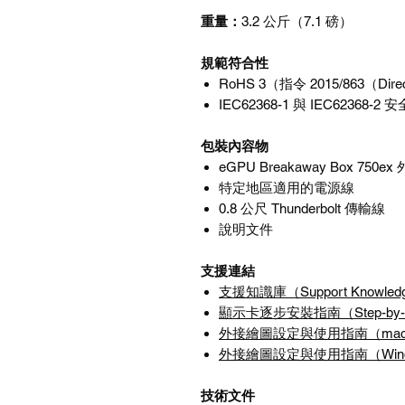
重量：
3.2
公斤（
7.1
磅）
規範符合性
RoHS 3
（指令
2015/863
（
Dire
IEC62368-1
與
IEC62368-2
安
包裝內容物
eGPU Breakaway Box 750ex
特定地區適用的電源線
0.8
公尺
Thunderbolt
傳輸線
說明文件
支援連結
支援知識庫（
Support Knowled
顯示卡逐步安裝指南（
Step-by-
外接繪圖設定與使用指南
（
ma
外接繪圖設定與使用指南
（
Win
技術文件