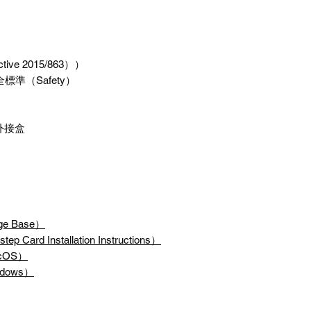
ctive 2015/863
））
全標準（
Safety
）
外接盒
ge Base
）
step Card Installation Instructions
）
cOS
）
dows
）