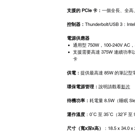
支援的
PCIe
卡
：
一個全長、全高
控制器
：
Thunderbolt/USB 3
：
Int
電源供應器
通用型
750W
，
100-240V AC
，
支援需要高達
375W
連續功率
卡
供電：
提供最高達
85W
的筆記型
環保電源管理：
說明請觀看
影片
待機功率
：
耗電量
8.5W
（睡眠
Sl
運作溫度
：
0˚C
至
35˚C
（
32˚F
至
尺寸（寬
x
深
x
高）
：
18.5 x 34.0 x