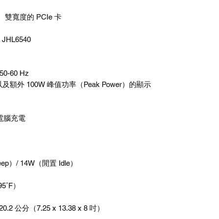
、雙寬度的
PCIe
卡
el JHL6540
50-60 Hz
以及額外
100W
峰值功率（
Peak Power
）的顯示
電腦充電
eep
）
/ 14W
（閒置
Idle
）
95˚F
）
 20.2
公分（
7.25 x 13.38 x 8
吋）