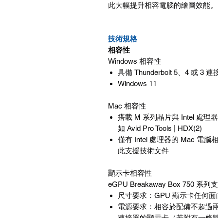
此大幅提升相容電腦的繪圖效能。
技術規格
相容性
Windows
相容性
具備
Thunderbolt 5
、
4
或
3
連
Windows 11
Mac
相容性
搭載
M
系列晶片與
Intel
處理器
如
Avid Pro Tools | HDX(2)
僅有
Intel
處理器的
Mac
電腦
此支援技術文件
顯示卡相容性
eGPU Breakaway Box 750
系列支
尺寸要求：
GPU
顯示卡任何面
電源要求：相容於配備不超過
連接器的顯示卡（若附有一條