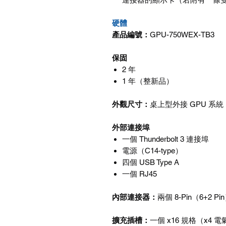
硬體
產品編號：
GPU-750WEX-TB3
保固
2
年
1
年（整新品）
外觀尺寸
：
桌上型外接
GPU
系統
外部連接埠
一個
Thunderbolt 3
連接埠
電源（
C14-type
）
四個
USB Type A
一個
RJ45
內部連接器：
兩個
8-Pin
（
6+2 Pin
擴充插槽：
一個
x16
規格（
x4
電