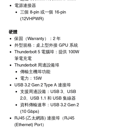
電源連接器
三個
8-pin
或一個
16-pin
(12VHPWR)
硬體
保固（
Warranty
）：
2
年
外型規格
：桌上型外接
GPU
系統
Thunderbolt 5
電腦埠
：提供
100W
筆電充電
Thunderbolt
周邊設備埠
傳輸主機埠功能
電力：
15W
USB 3.2 Gen 2 Type A
連接埠
支援周邊設備：
USB 3
、
USB
2.0
、
USB 1.1
和
USB
集線器
資料傳輸速率
：
USB 3.2 Gen 2
(10 Gbps)
RJ45 (
乙太網路
)
連接埠（
RJ45
(Ethernet) Port
）