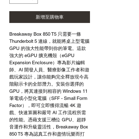
新增至購物車
Breakaway Box 850 T5 只需要一條
Thunderbolt 5 連線，就能將桌上型電腦
GPU 的強大性能帶到你的筆電。這款
強大的 eGPU 擴充機殼（eGPU
Expansion Enclosure）專為影片編輯
師、AI 開發人員、醫療影像工作者和遊
戲玩家設計，讓你能夠完全釋放現今高
階顯示卡的全部潛力。安裝你選擇的
GPU，將其連接到相容的 Windows 11
筆電或小型化電腦（SFF - Small Form
Factor），即可立即獲得流暢 4K 遊
戲、快速算圖和嚴苛 AI 工作流程所需
的性能。憑藉支援三槽位 GPU、超靜
音運作和升級靈活性，Breakaway Box
850 T5 專為認真工作和盡情玩樂而打