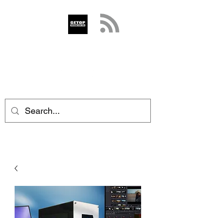
GETOP
info@getop.com
02 7720 9899