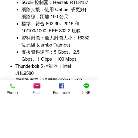
5GbE
控制器
：
Realtek RTL8157
網路支援：使用
Cat 5e [
或更好
]
網路線，距離
100
公尺
標準：符合
802.3bz-2016
和
10/100/1000 IEEE 802.2
規範
資料封包
：最大封包大小：
16352
位元組
(Jumbo Frames)
支援資料速率：
5 Gbps
、
2.5
Gbps
、
1 Gbps
、
100 Mbps
Thunderbolt 5
控制器
：
Intel
JHL9580
電源供應器
：通用型
850W
、
100-
240V AC
、
50-60 Hz
Phone
Email
Facebook
LINE
待機功耗
：
9.5W (
睡眠
)/8W (
閒置
)
操作溫度
：
0
∘
C
到
35
∘
C (32
∘
F
到
95
∘
F)
尺寸（寬
×
深
×
高）
：
8.3×15.6×9.6
英吋
(21×39.6×24.5
公分
)
重量
：
14.2
磅
(6.4
公斤
)
規範遵循