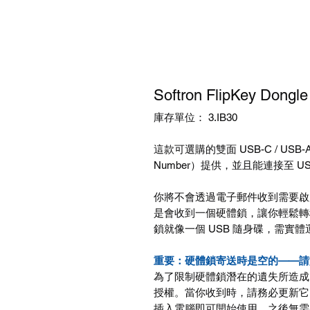
Softron FlipKey Do
庫存單位： 3.IB30
這款可選購的雙面
USB-C / USB-
Number
）提供，並且能連接至
US
你將不會透過電子郵件收到需要啟
是會收到一個硬體鎖，讓你輕鬆轉
鎖就像一個
USB
隨身碟，需實體
重要：硬體鎖寄送時是空的——請
為了限制硬體鎖潛在的遺失所造成
授權。當你收到時，請務必更新它
插入電腦即可開始使用，之後無需