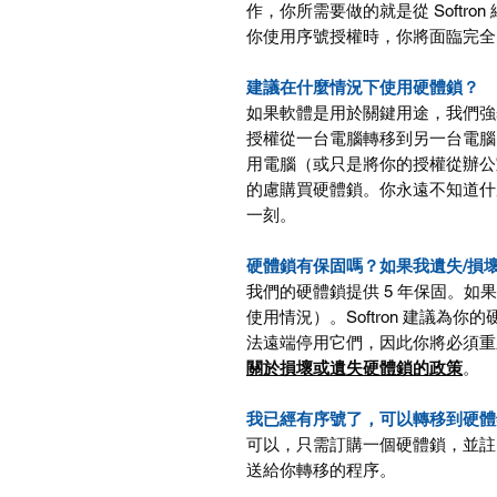
作，你所需要做的就是從
Softron
你使用序號授權時，你將面臨完全
建議在什麼情況下使用硬體鎖？
如果軟體是用於關鍵用途，我們強
授權從一台電腦轉移到另一台電腦
用電腦（或只是將你的授權從辦公
的慮購買硬體鎖。你永遠不知道什
一刻。
硬體鎖有保固嗎？如果我遺失/損
我們的硬體鎖提供
5
年保固。如果
使用情況）。
Softron
建議為你的
法遠端停用它們，因此你將必須重
關於
損壞或遺失
硬體鎖
的政策
。
我已經有序號了，可以轉移到硬體
可以，只需訂購一個硬體鎖，並註
送給你轉移的程序。