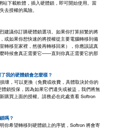
網站下載軟體，插入硬體鎖，即可開始使用。當
失去授權的風險。
烈建議你訂購硬體鎖選項。如果你打算頻繁的將
，或如果你想快速的將授權從主要電腦轉移到備
室轉移至家裡，然後再轉移回來），你應該認真
麼時候會真正需要它
——
直到你真正需要它的那
壞了我的硬體鎖會怎麼樣？
損壞，可以更換（免費或收費，具體取決於你的
硬體鎖投保，因為如果它們遺失或被盜，我們將無
新購買上面的授權。請務必在此處查看
Softron
鎖嗎？
明你希望轉移到硬體鎖上的序號，
Softron
將會寄