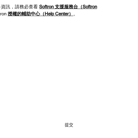
多資訊，請務必查看
Softron
支援服務台（
Softron
tron
授權的
輔助中心（
Help Center
）
。
訂閱
提交