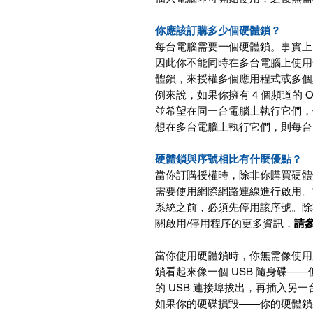
你應該訂購多少個硬體鎖？
每台電腦需要一個硬體鎖。事實上
因此你不能同時在多台電腦上使用
體鎖，來授權多個應用程式或多個
例來說，如果你擁有
4
個頻道的
O
並希望在同一台電腦上執行它們，
想在多台電腦上執行它們，則每台
硬體鎖與序號相比有什麼優點？
當你訂購授權時，除非你購買硬體
需要使用網際網路連線進行啟用。
系統之前，必須先停用該序號。除
關啟用
/
停用程序的更多資訊，
請
當你使用硬體鎖時，你無需像使用
鎖看起來像一個
USB
隨身碟
——
的
USB
連接埠拔出，再插入另一
如果你的硬碟損毀
——
你的硬體鎖