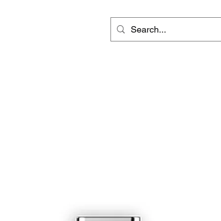
ts
Video
Services
會員專區
inf