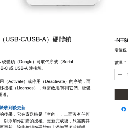
ngle（USB-C/USB-A）硬體鎖
 NT$
增值税
A
硬體鎖（
Dongle
）可取代序號（
Serial
數量
*
B-C
或
USB-A
連接埠。
用（
Activate
）或停用（
Deactivate
）的序號，而
移授權（
Licenses
），無需啟用
/
停用它們。硬體
運送。
於收到後更新
的後果，它在寄送時是「空的」，上面沒有任何
，以添加你訂購的授權。更新完成後，只需將其
再更新，除非你想在硬體鎖上添加選項或授權。