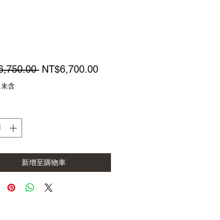
一
促
6,750.00 
NT$6,700.00
般
銷
 未含
價
價
格
格
新增至購物車