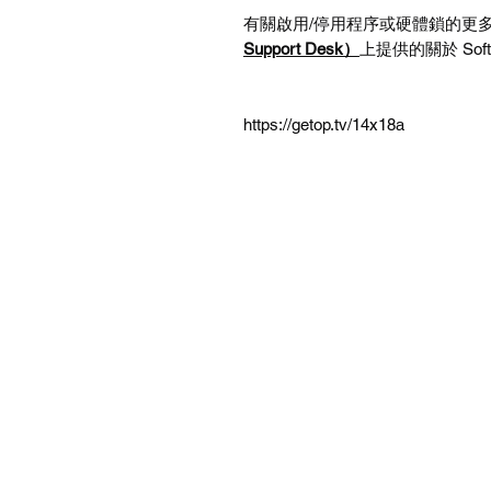
有關啟用
/
停用程序或硬體鎖的更
Support Desk
）
上提供的關於
Sof
https://getop.tv/14x18a