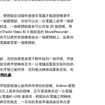
，硬體鎖必須隨時連接至電腦才能讓授權運作，
一個硬體鎖。但你可以在一台電腦上使用一個硬
頻道。一個硬體鎖最多可以存放
20
個授權。舉
nTheAir Video
和
4
個頻道的
MovieRecorder
，
你可以將所有授權都放在一個硬體鎖上。如果你
電腦都需要一個硬體鎖。
鎖，否則你將透過電子郵件收到一個序號。序號
當你將序號轉移至另一台電腦或重新安裝到你的
非序號已被停用，否則無法轉移或重新安裝。有
參閱此處
。
序號那樣擔心啟用和停用你的授權。
Softron
硬體
但它上面有你的授權，且可透過將其從一台電腦
台電腦的
USB
連接埠，輕鬆的在電腦之間轉移。
將安然無恙，一旦你的系統準備就緒並再次運