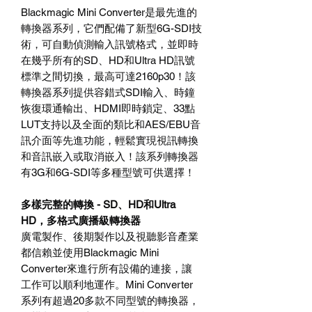
Blackmagic Mini Converter
是最先進的
轉換器系列，它們配備了新型
6G-SDI
技
術，可自動偵測輸入訊號格式，並即時
在幾乎所有的
SD
、
HD
和
Ultra HD
訊號
標準之間切換，最高可達
2160p30
！該
轉換器系列提供容錯式
SDI
輸入、時鐘
恢復環通輸出、
HDMI
即時鎖定、
33
點
LUT
支持以及全面的類比和
AES/EBU
音
訊介面等先進功能，輕鬆實現視訊轉換
和音訊嵌入或取消嵌入！該系列轉換器
有
3G
和
6G-SDI
等多種型號可供選擇！
多樣完整的轉換
- SD
、
HD
和
Ultra
HD
，多格式廣播級轉換器
廣電製作、後期製作以及視聽影音產業
都信賴並使用
Blackmagic Mini
Converter
來進行所有設備的連接，讓
工作可以順利地運作。
Mini Converter
系列有超過
20
多款不同型號的轉換器，