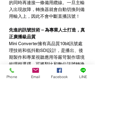
的同時再連接一條備用纜線。一旦主輸
入出現故障，轉換器就會自動切換到備
用輸入上，因此不會中斷直播訊號！
先進的訊號技術
–
為專業人士打造，真
正廣播級品質
Mini Converter
擁有高品質
10bit
訊號處
理技術和低抖動
SDI
設計，是播出、後
期製作和專業視聽應用等嚴苛製作環境
的理想選擇。可將類比和數位訊號轉換
時的雜訊降至極低；而它的
SDI
低抖動
Phone
Email
Facebook
LINE
特性和全面的
SDI
時序重建功能還可在
長距離傳輸時確保影像品質。某些型號
還支援上
/
下
/
交叉變換，可輕鬆處理
PAL
和
NTSC SD
標準訊號格式轉換，以及
高達
3840 x 2160 Ultra HD
解析度等大
量
HD
格式轉換！
HDMI
即時鎖定
–
一般消費等級
HDMI
電
視機即可使用即時畫面鎖定功能