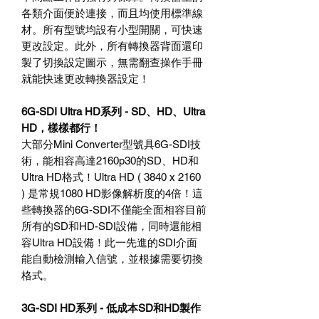
各類介面便於連接，而且均使用標準線
材。所有型號均設有小型開關，可快速
更改設定。此外，所有轉換器背面還印
製了切換設定圖示，無需翻查操作手冊
就能快速更改轉換器設定！
6G-SDI Ultra HD
系列
- SD
、
HD
、
Ultra
HD
，樣樣都行！
大部分
Mini Converter
型號具
6G-SDI
技
術，能相容高達
2160p30
的
SD
、
HD
和
Ultra HD
格式！
Ultra HD ( 3840 x 2160
)
是常規
1080 HD
影像解析度的
4
倍！這
些轉換器的
6G-SDI
不僅能全面相容目前
所有的
SD
和
HD-SDI
設備，同時還能相
容
Ultra HD
設備！此一先進的
SDI
介面
能自動檢測輸入信號，並根據需要切換
格式。
3G-SDI HD
系列
-
低成本
SD
和
HD
製作