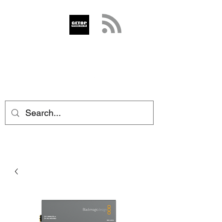
GETOP
info@getop.com
02 7720 9899