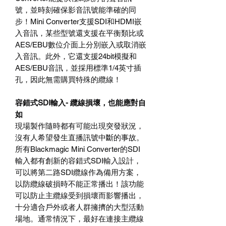
號，並時刻確保影音訊
號能
準確的同
步！
Mini Converter
支援
SDI
和
HDMI
嵌
入音訊，某些型號還支援在平衡類比或
AES/EBU
數位介面上分別嵌入或取消嵌
入音訊。此外，它還支援
24bit
模擬和
AES/EBU
音訊，並採用標準
1/4
英寸插
孔，因此無需購買特殊的纜線！
容錯式
SDI
輸入
-
纜線損壞，也能應對自
如
現場製作隨時都有可能出現突發狀況，
沒有人希望發生直播訊號中斷的事故。
所有
Blackmagic Mini Converter
的
SDI
輸入都有創新的容錯式
SDI
輸入設計，
可以將第二路
SDI
纜線作為備用方案，
以防纜線破損時不能正常播出！該功能
可以防止主纜線受到損壞而影響播出，
十分適合戶外或者人群擁擠的大型活動
場地。通常情況下，最好在連接主纜線