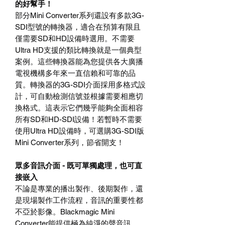
的好幫手！
部分
Mini Converter
系列還設有多款
3G-
SDI
型號的轉換器，適合在預算有限且
僅需要
SD
和
HD
設備時選用。不需要
Ultra HD
支援的類比轉換就是一個典型
案例。這些轉換器能為您提供各大廣播
電視機構多年來一直信賴和可靠的品
質。轉換器的
3G-SDI
介面採用多格式設
計，可自動檢測信號並根據需要相應切
換格式。這表示它們幾乎能夠全面相容
所有
SD
和
HD-SDI
設備！若暫時不需要
使用
Ultra HD
設備時，可選購
3G-SDI
版
Mini Converter
系列，節省開支！
眾多音訊介面
-
既可單獨處理，也可直
接嵌入
不論是專業的播出製作、後期製作，還
是現場製作工作流程，音訊的重要性都
不亞於影像。
Blackmagic Mini
Converter
能提供極為純淨的聲音訊