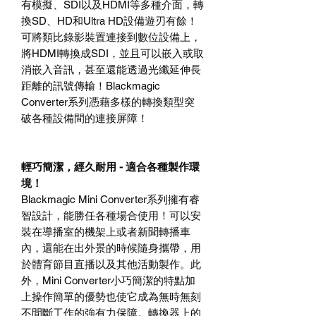
有模擬、
SDI
以及
HDMI
等多種介面，轉
換
SD
、
HD
和
Ultra HD
設備遊刃有餘！
可將類比錄影裝置連接到數位設備上，
將
HDMI
轉換成
SDI
，並且可以嵌入或取
消嵌入音訊，甚至還能透過光纖延伸長
距離的訊號傳輸！
Blackmagic
Converter
系列憑藉多樣的轉換類型突
破各種設備間的連接屏障！
輕巧簡潔，經久耐用
-
適合各種製作環
境！
Blackmagic Mini Converter
系列擁有睿
智設計，能勝任各種場合使用！可以安
裝在導播室的機架上或者新聞轉播車
內，還能在出外景的時候隨身攜帶，用
於體育節目直播以及其他活動製作。此
外，
Mini Converter
小巧簡潔的特點加
上操作簡單的優勢也使它成為無時無刻
不間斷工作的強有力保障。轉換器上的