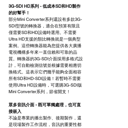
3G-SDI HD
系列
-
低成本
SD
和
HD
製作
的好幫手！
部分
Mini Converter
系列還設有多款
3G-
SDI
型號的轉換器，適合在預算有限且
僅需要
SD
和
HD
設備時選用。不需要
Ultra HD
支援的類比轉換就是一個典型
案例。這些轉換器能為您提供各大廣播
電視機構多年來一直信賴和可靠的品
質。轉換器的
3G-SDI
介面採用多格式設
計，可自動檢測信號並根據需要相應切
換格式。這表示它們幾乎能夠全面相容
所有
SD
和
HD-SDI
設備！若暫時不需要
使用
Ultra HD
設備時，可選購
3G-SDI
版
Mini Converter
系列，節省開支！
眾多音訊介面
-
既可單獨處理，也可直
接嵌入
不論是專業的播出製作、後期製作，還
是現場製作工作流程，音訊的重要性都