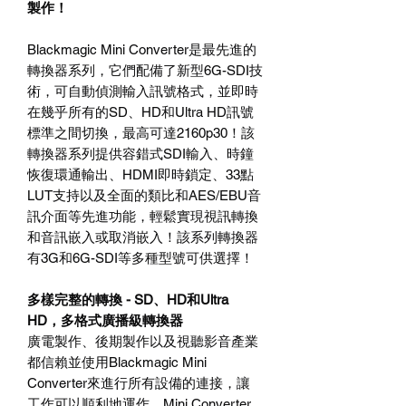
製作！
Blackmagic Mini Converter
是最先進的
轉換器系列，它們配備了新型
6G-SDI
技
術，可自動偵測輸入訊號格式，並即時
在幾乎所有的
SD
、
HD
和
Ultra HD
訊號
標準之間切換，最高可達
2160p30
！該
轉換器系列提供容錯式
SDI
輸入、時鐘
恢復環通輸出、
HDMI
即時鎖定、
33
點
LUT
支持以及全面的類比和
AES/EBU
音
訊介面等先進功能，輕鬆實現視訊轉換
和音訊嵌入或取消嵌入！該系列轉換器
有
3G
和
6G-SDI
等多種型號可供選擇！
多樣完整的轉換
- SD
、
HD
和
Ultra
HD
，多格式廣播級轉換器
廣電製作、後期製作以及視聽影音產業
都信賴並使用
Blackmagic Mini
Converter
來進行所有設備的連接，讓
工作可以順利地運作。
Mini Converter