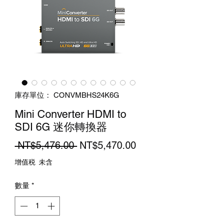
庫存單位： CONVMBHS24K6G
Mini Converter HDMI to
SDI 6G 迷你轉換器
一
促
 NT$5,476.00 
NT$5,470.00
般
銷
增值税 未含
價
價
數量
*
格
格