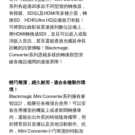
系列有超過
20
多款不同型號的轉換器，
有模擬、
SDI
以及
HDMI
等多種介面，轉
換
SD
、
HD
和
Ultra HD
設備遊刃有餘！
可將類比錄影裝置連接到數位設備上，
將
HDMI
轉換成
SDI
，並且可以嵌入或取
消嵌入音訊，甚至還能透過光纖延伸長
距離的訊號傳輸！
Blackmagic
Converter
系列憑藉多樣的轉換類型突
破各種設備間的連接屏障！
輕巧簡潔，經久耐用
-
適合各種製作環
境！
Blackmagic Mini Converter
系列擁有睿
智設計，能勝任各種場合使用！可以安
裝在導播室的機架上或者新聞轉播車
內，還能在出外景的時候隨身攜帶，用
於體育節目直播以及其他活動製作。此
外，
Mini Converter
小巧簡潔的特點加