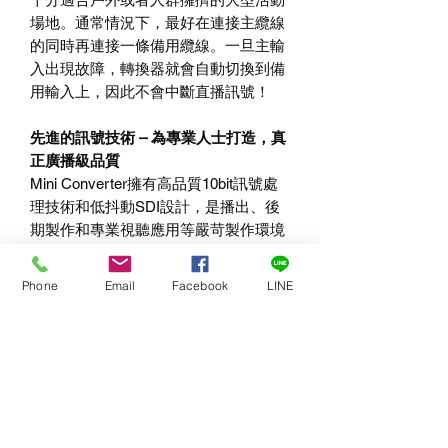
場地。通常情況下，最好在連接主纜線
的同時再連接一條備用纜線。一旦主輸
入出現故障，轉換器就會自動切換到備
用輸入上，因此不會中斷直播訊號！
先進的訊號技術
–
為專業人士打造，真
正廣播級品質
Mini Converter
擁有高品質
10bit
訊號處
理技術和低抖動
SDI
設計，是播出、後
期製作和專業視聽應用等嚴苛製作環境
的理想選擇。可將類比和數位訊號轉換
時的雜訊降至極低；而它的
SDI
低抖動
Phone
Email
Facebook
LINE
特性和全面的
SDI
時序重建功能還可在
長距離傳輸時確保影像品質。某些型號
還支援上
/
下
/
交叉變換，可輕鬆處理
PAL
和
NTSC SD
標準訊號格式轉換，以及
高達
3840 x 2160 Ultra HD
解析度等大
量
HD
格式轉換！