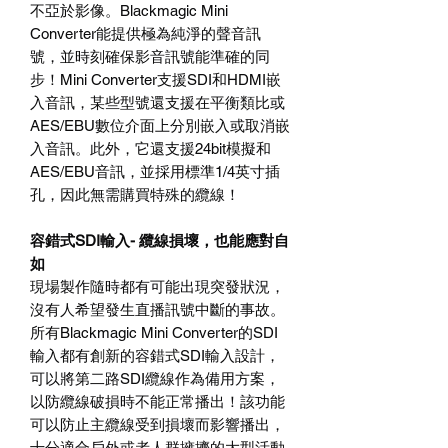
不亞於影像。
Blackmagic Mini
Converter
能提供極為純淨的聲音訊
號，並時刻確保影音訊
號能
準確的同
步！
Mini Converter
支援
SDI
和
HDMI
嵌
入音訊，某些型號還支援在平衡類比或
AES/EBU
數位介面上分別嵌入或取消嵌
入音訊。此外，它還支援
24bit
模擬和
AES/EBU
音訊，並採用標準
1/4
英寸插
孔，因此無需購買特殊的纜線！
容錯式
SDI
輸入
-
纜線損壞，也能應對自
如
現場製作隨時都有可能出現突發狀況，
沒有人希望發生直播訊號中斷的事故。
所有
Blackmagic Mini Converter
的
SDI
輸入都有創新的容錯式
SDI
輸入設計，
可以將第二路
SDI
纜線作為備用方案，
以防纜線破損時不能正常播出！該功能
可以防止主纜線受到損壞而影響播出，
十分適合戶外或者人群擁擠的大型活動