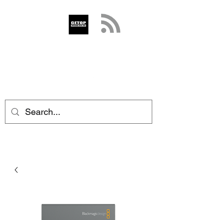
GETOP
info@getop.com
02 7720 9899