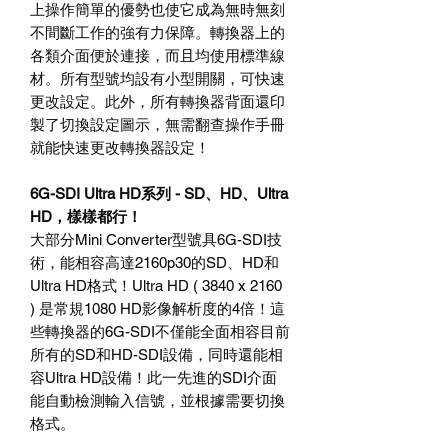
上操作簡單的優勢也使它成為無時無刻
不間斷工作的強有力保障。轉換器上的
各類介面便於連接，而且均使用標準線
材。所有型號均設有小型開關，可快速
更改設定。此外，所有轉換器背面還印
製了切換設定圖示，無需翻查操作手冊
就能快速更改轉換器設定！
6G-SDI Ultra HD
系列
- SD
、
HD
、
Ultra
HD
，樣樣都行！
大部分
Mini Converter
型號具
6G-SDI
技
術，能相容高達
2160p30
的
SD
、
HD
和
Ultra HD
格式！
Ultra HD ( 3840 x 2160
)
是常規
1080 HD
影像解析度的
4
倍！這
些轉換器的
6G-SDI
不僅能全面相容目前
所有的
SD
和
HD-SDI
設備，同時還能相
容
Ultra HD
設備！此一先進的
SDI
介面
能自動檢測輸入信號，並根據需要切換
格式。