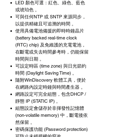
LED 顏色可選：紅色、綠色、藍色
或琥珀色 。
可與任何NTP 或 SNTP 來源同步，
以提供精確且可追溯的時間 。
使用具備電池備援的即時時鐘晶片
(battery backed real-time clock
(RTC) chip) 及免維護的充電電池，
在斷電或失去時間參考時，仍能保留
時間與日期 。
可設定時區 (time zone) 與日光節約
時間 (Daylight Saving Time) 。
隨附WinDiscovery 軟體工具，便於
在網路內設定時鐘與時間產生器 。
網路設定可完全組態，包含DHCP /
靜態 IP (STATIC IP) 。
組態設定會儲存於非揮發性記憶體
(non-volatile memory) 中，斷電後依
然保留 。
密碼保護功能 (Password protection)
可防止未經授權的竄改 。