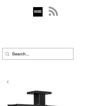
GETOP
info@getop.com
02 7720 9899