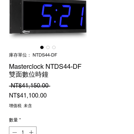
庫存單位： NTDS44-DF
Masterclock NTDS44-DF
雙面數位時鐘
一
 NT$41,150.00 
促
般
NT$41,100.00
銷
價
增值税 未含
價
格
數量
*
格