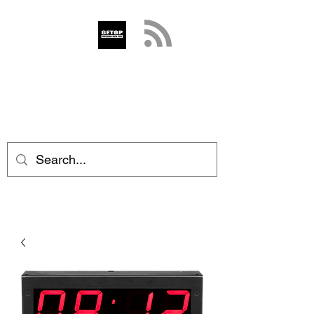
GETOP
info@getop.com
02 7720 9899