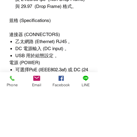
與 29.97 (Drop Frame) 格式。
規格 (Specifications)
連接器 (CONNECTORS)
乙太網路 (Ethernet) RJ45 。
DC 電源輸入 (DC input) 。
USB 用於組態設定 。
電源 (POWER)
可選擇PoE (IEEE802.3af) 或 DC (24
VDC) 供電 。
功耗 (Power consumption) < 8W 。
Phone
Email
Facebook
LINE
操作參數 (OPERATING
PARAMETERS)
操作溫度 (Temperature): 0 至 60°C
。
操作濕度 (Humidity): 高達 90%（非
冷凝 (non-condensing)） 。
儲存溫度 (Storage Temperature):