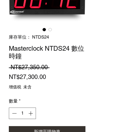
庫存單位： NTDS24
Masterclock NTDS24 數位
時鐘
一
 NT$27,350.00 
促
般
NT$27,300.00
銷
價
增值税 未含
價
格
數量
*
格
新增至購物車