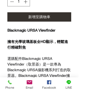
新增至購物車
Blackmagic URSA Viewfinder
擁有光學玻璃基板全HD顯示，輕鬆進
行精確對焦
選購配件Blackmagic URSA
Viewfinder（取景器）是一款專為
Blackmagic URSA攝影機系列打造的取
景器。Blackmagic URSA Viewfinder擁
有高階攝影師所需的各項規格，包括擁
有精確光學玻璃基板的高解析度1920 x
Phone
Email
Facebook
LINE
1080彩色OLED顯示器，可調節屈光度
且內建數位對焦測試板，讓您始終獲得
完美的對焦。取景器內建感應器，只有
當您觀看螢幕時，OLED螢幕才會開