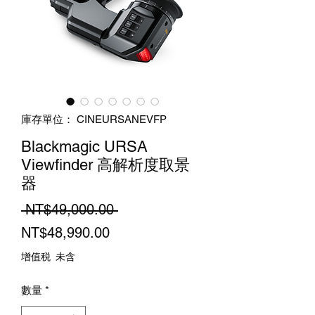
庫存單位： CINEURSANEVFP
Blackmagic URSA
Viewfinder 高解析度取景
器
一
 NT$49,000.00 
促
般
NT$48,990.00
銷
價
增值税 未含
價
格
數量
*
格