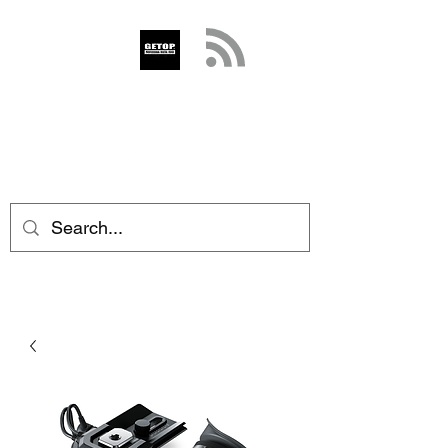
GETOP
info@getop.com
02 7720 9899