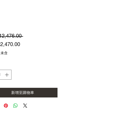
一
12,476.00 
促
般
2,470.00
銷
價
 未含
價
格
格
新增至購物車