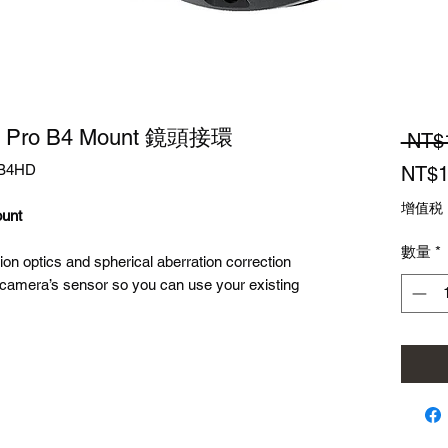
ni Pro B4 Mount 鏡頭接環
 NT$
B4HD
NT$1
增值税
unt
數量
*
ion optics and spherical aberration correction
 camera’s sensor so you can use your existing