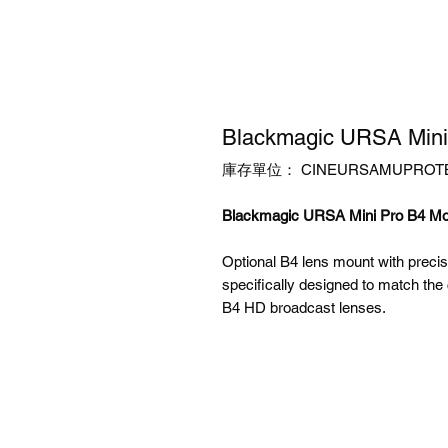
Blackmagic URSA Mi
庫存單位： CINEURSAMUPROT
Blackmagic URSA Mini Pro B4 Mo
Optional B4 lens mount with precis
specifically designed to match the
B4 HD broadcast lenses.