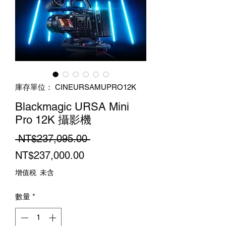
庫存單位： CINEURSAMUPRO12K
Blackmagic URSA Mini
Pro 12K 攝影機
一
 NT$237,095.00 
促
般
NT$237,000.00
銷
價
增值税 未含
價
格
數量
*
格