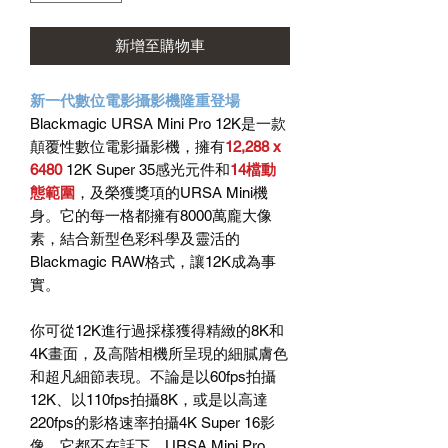
新增至購物車
新一代數位電影攝影機隆重登場
Blackmagic URSA Mini Pro 12K是一款
顛覆性數位電影攝影機，擁有
12,288 x
6480
12K Super 35感光元件和
14檔動
態範圍
，及榮獲獎項的URSA Mini機
身。它的每一格都擁有8000萬龐大像
素，結合新型色彩科學及靈活的
Blackmagic RAW格式，讓12K成為事
實。
你可從12K進行過採樣獲得精緻的8K和
4K畫面，及高階相機所呈現的細膩膚色
和超凡細節表現。不論是以60fps拍攝
12K、以110fps拍攝8K，或是以高達
220fps的影格速率拍攝4K Super 16影
像，它都不在話下。URSA Mini Pro