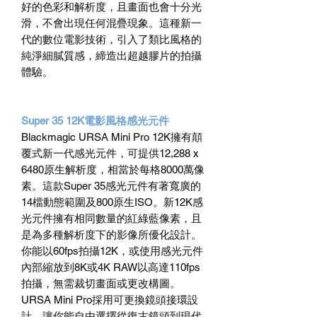
好的色彩和解析度，且畫面也會十分光
滑，不會出現任何混疊現象。這種新一
代的數位電影技術，引入了類比風格的
純淨細膩質感，締造出超越膠片的拍攝
體驗。
Super 35 12K電影風格感光元件
Blackmagic URSA Mini Pro 12K擁有顛
覆式新一代感光元件，可提供12,288 x
6480原生解析度，相當於每格8000萬像
素。這款Super 35感光元件有著寬廣的
14檔動態範圍及800原生ISO。新12K感
光元件擁有相同數量的紅綠藍像素，且
是為多種解析度下的影像所優化設計。
你能以60fps拍攝12K，或使用感光元件
內部縮放到8K或4K RAW以高達110fps
拍攝，無需裁切畫面或更改構圖。
URSA Mini Pro採用可更換鏡頭接環設
計，讓你能自由選擇從復古鏡頭到現代