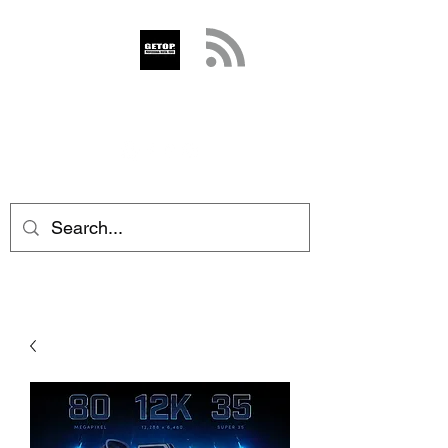
GETOP
info@getop.com
02 7720 9899