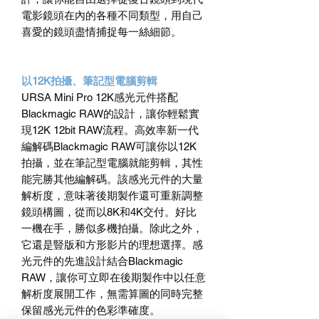
電影鏡頭在內的各種不同類型，用自己
喜愛的鏡頭盡情捕捉每一絲細節。
以12K拍攝、筆記型電腦剪輯
URSA Mini Pro 12K感光元件搭配
Blackmagic RAW的設計，讓你輕鬆實
現12K 12bit RAW流程。高效率新一代
編解碼Blackmagic RAW可讓你以12K
拍攝，並在筆記型電腦就能剪輯，其性
能完勝其他編解碼。該感光元件的大量
解析度，意味著後期製作還可重新調整
鏡頭構圖，從而以8K和4K交付。好比
一機在手，勝似多機拍攝。除此之外，
它還是豎版和方形影片的理想選擇。感
光元件的先進設計結合Blackmagic
RAW，讓你可立即在後期製作中以任意
解析度展開工作，無需算圖的同時完整
保留感光元件的色彩準確度。