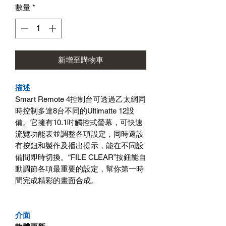
數量
*
格
新增至購物車
描述
Smart Remote 4控制台可透過乙太網同
時控制多達8台不同的Ultimatte 12設
備。它擁有10.1吋觸控式螢幕，可快速
流覽功能表並調整各項設定，同時還設
有按鈕和製作及播出提示，能在不同設
備間即時切換。“FILE CLEAR”按鈕能自
動調節各項最重要的設定，幫你第一時
間完成精彩的畫面合成。
介面