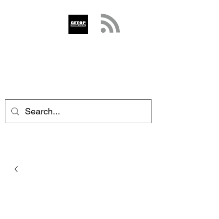
GETOP
info@getop.com
02 7720 9899