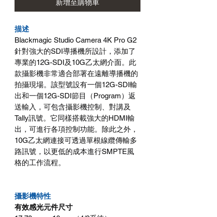
新增至購物車
描述
Blackmagic Studio Camera 4K Pro G2
針對強大的SDI導播機所設計，添加了
專業的12G-SDI及10G乙太網介面。此
款攝影機非常適合部署在遠離導播機的
拍攝現場。該型號設有一個12G-SDI輸
出和一個12G-SDI節目（Program）返
送輸入，可包含攝影機控制、對講及
Tally訊號。它同樣搭載強大的HDMI輸
出，可進行各項控制功能。除此之外，
10G乙太網連接可透過單根線纜傳輸多
路訊號，以更低的成本進行SMPTE風
格的工作流程。
攝影機特性
有效感光元件尺寸