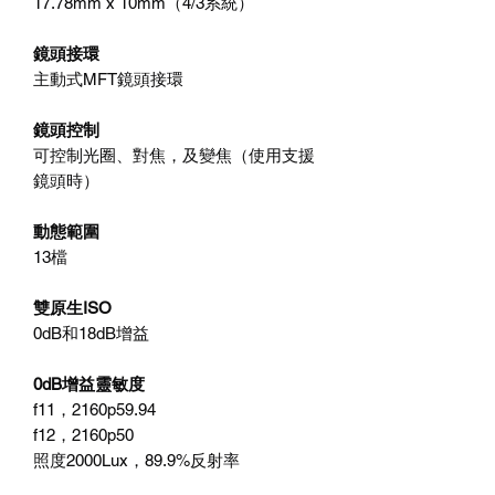
17.78mm x 10mm（4/3系統）
鏡頭接環
主動式MFT鏡頭接環
鏡頭控制
可控制光圈、對焦，及變焦（使用支援
鏡頭時）
動態範圍
13檔
雙原生ISO
0dB和18dB增益
0dB增益靈敏度
f11，2160p59.94
f12，2160p50
照度2000Lux，89.9%反射率