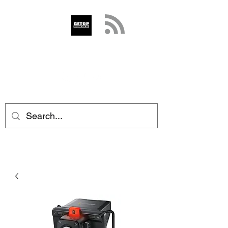
GETOP
info@getop.com
02 7720 9899