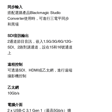
同步輸入
搭配選購產品Blackmagic Studio
Converter使用時，可進行三電平同步
和黑場
SDI音訊輸出
2通道節目音訊，嵌入1.5G/3G/6G/12G-
SDI。2路對講通道，設在15和16號通道
上
遠程控制
可透過SDI、HDMI或乙太網，進行遠端
攝影機控制
乙太網
10Gb/s
電腦介面
2 x USB-C 3.1 Gen 1（最高5Gb/s）擴