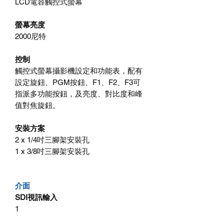
LCD電容觸控式螢幕
螢幕亮度
2000尼特
控制
觸控式螢幕攝影機設定和功能表，配有
設定旋鈕、PGM按鈕、F1、F2、F3可
指派多功能按鈕，及亮度、對比度和峰
值對焦旋鈕。
安裝方案
2 x 1/4吋三腳架安裝孔
1 x 3/8吋三腳架安裝孔
介面
SDI視訊輸入
1