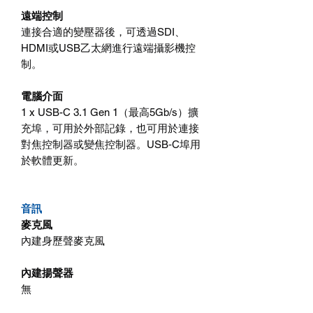
遠端控制
連接合適的變壓器後，可透過SDI、
HDMI或USB乙太網進行遠端攝影機控
制。
電腦介面
1 x USB-C 3.1 Gen 1（最高5Gb/s）擴
充埠，可用於外部記錄，也可用於連接
對焦控制器或變焦控制器。USB‑C埠用
於軟體更新。
音訊
麥克風
內建身歷聲麥克風
內建揚聲器
無