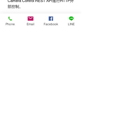
Camera Control REST API進行HTTP外
部控制。
網路管理
NTP
Phone
Email
Facebook
LINE
連接你選擇的任何NTP伺服器網路時，
網路時間協定可同步攝影機上的時間。
Web媒體管理器
使用透過乙太網連接的流覽器，Web媒
體管理器能存取、流覽、下載和刪除任
何與攝影機連接的外接碟上的檔。
FTP
從任何透過FTP與攝影機連接的外接碟
上下載檔案。
SMB
使用SMB共用檔