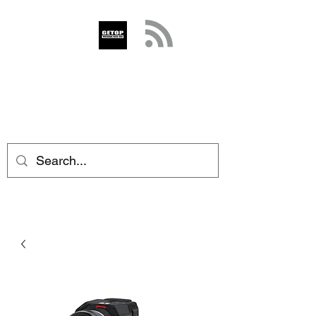
GETOP
info@getop.com
02 7720 9899