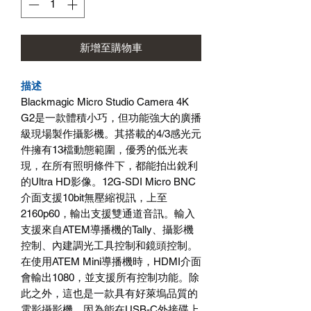
新增至購物車
描述
Blackmagic Micro Studio Camera 4K
G2是一款體積小巧，但功能強大的廣播
級現場製作攝影機。其搭載的4/3感光元
件擁有13檔動態範圍，優秀的低光表
現，在所有照明條件下，都能拍出銳利
的Ultra HD影像。12G-SDI Micro BNC
介面支援10bit無壓縮視訊，上至
2160p60，輸出支援雙通道音訊。輸入
支援來自ATEM導播機的Tally、攝影機
控制、內建調光工具控制和鏡頭控制。
在使用ATEM Mini導播機時，HDMI介面
會輸出1080，並支援所有控制功能。除
此之外，這也是一款具有好萊塢品質的
電影攝影機，因為能在USB-C外接碟上