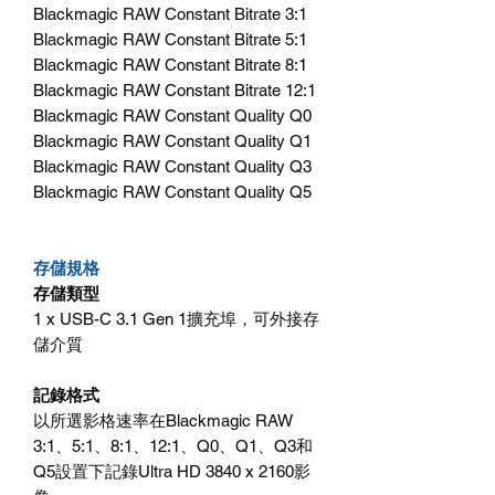
Blackmagic RAW Constant Bitrate 3:1
Blackmagic RAW Constant Bitrate 5:1
Blackmagic RAW Constant Bitrate 8:1
Blackmagic RAW Constant Bitrate 12:1
Blackmagic RAW Constant Quality Q0
Blackmagic RAW Constant Quality Q1
Blackmagic RAW Constant Quality Q3
Blackmagic RAW Constant Quality Q5
存儲規格
存儲類型
1 x USB-C 3.1 Gen 1擴充埠，可外接存
儲介質
記錄格式
以所選影格速率在Blackmagic RAW
3:1、5:1、8:1、12:1、Q0、Q1、Q3和
Q5設置下記錄Ultra HD 3840 x 2160影