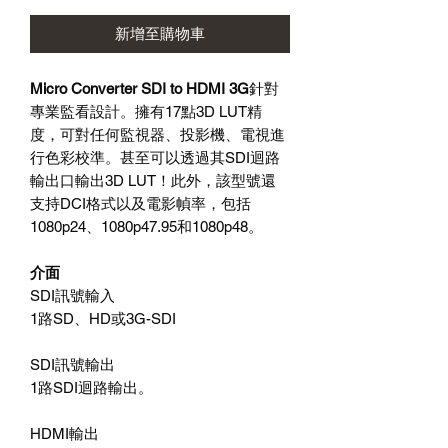
新增至購物車
Micro Converter SDI to HDMI 3G
針對
專業監看設計。擁有
17
點
3D LUT
精
度，可對任何監視器、投影機、電視進
行色彩校準。甚至可以透過其
SDI
迴路
輸出口輸出
3D LUT
！此外，該型號還
支持
DCI
格式以及電影幀率，包括
1080p24
、
1080p47.95
和
1080p48
。
介面
SDI
訊號輸入
1
路
SD
、
HD
或
3G-SDI
SDI
訊號輸出
1
路
SDI迴路
輸出。
HDMI
輸出