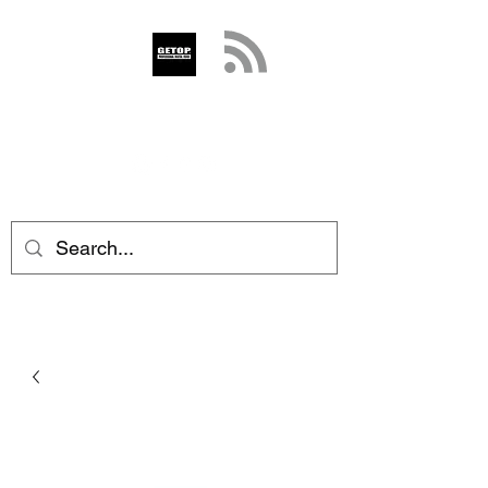
GETOP
info@getop.com
02 7720 9899