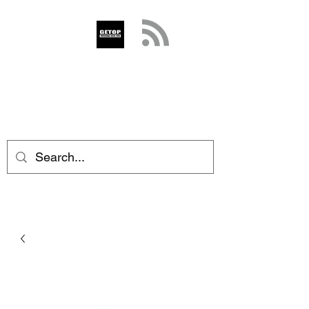
GETOP
info@getop.com
02 7720 9899