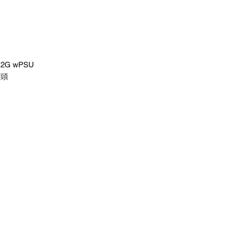
 12G wPSU
插頭
訂閱