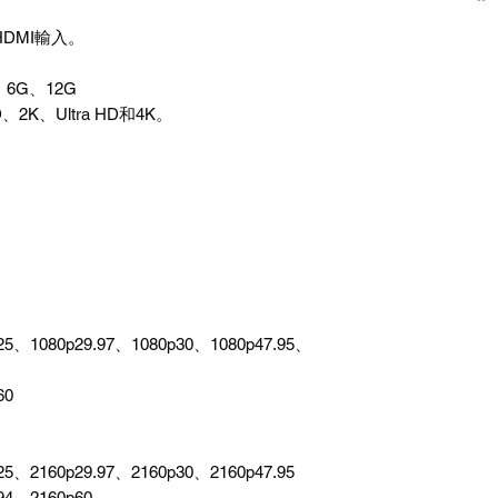
DMI輸入。
、6G、12G
K、Ultra HD和4K。
25、1080p29.97、1080p30、1080p47.95、
60
25、2160p29.97、2160p30、2160p47.95
94、2160p60