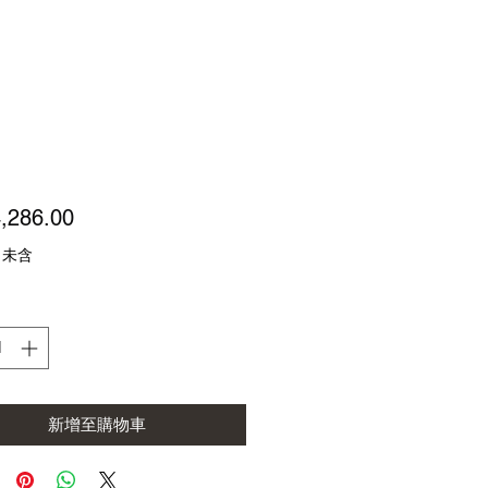
價
,286.00
格
 未含
新增至購物車