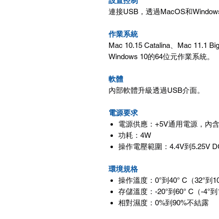
設置控制
連接USB，透過MacOS和Wind
作業系統
Mac 10.15 Catalina、Mac 11.
Windows 10的64位元作業系統。
軟體
內部軟體升級透過USB介面。
電源要求
電源供應：+5V通用電源，內
功耗：4W
操作電壓範圍：4.4V到5.25V D
環境規格
操作溫度：0°到40° C（32°到10
存儲溫度：-20°到60° C（-4°到1
相對濕度：0%到90%不結露