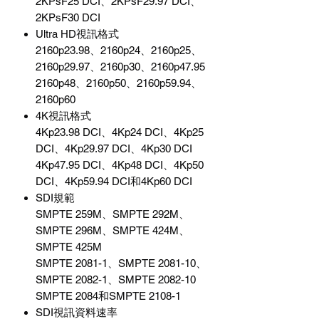
2KPsF25 DCI、2KPsF29.97 DCI、
2KPsF30 DCI
Ultra HD視訊格式
2160p23.98、2160p24、2160p25、
2160p29.97、2160p30、2160p47.95
2160p48、2160p50、2160p59.94、
2160p60
4K視訊格式
4Kp23.98 DCI、4Kp24 DCI、4Kp25
DCI、4Kp29.97 DCI、4Kp30 DCI
4Kp47.95 DCI、4Kp48 DCI、4Kp50
DCI、4Kp59.94 DCI和4Kp60 DCI
SDI規範
SMPTE 259M、SMPTE 292M、
SMPTE 296M、SMPTE 424M、
SMPTE 425M
SMPTE 2081-1、SMPTE 2081-10、
SMPTE 2082-1、SMPTE 2082-10
SMPTE 2084和SMPTE 2108-1
SDI視訊資料速率