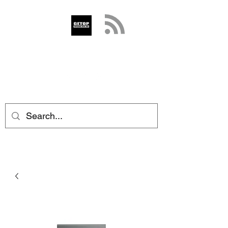
GETOP
info@getop.com
02 7720 9899