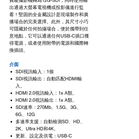
費級攝影機轉為12G-SDI，同時使用輸
出通過大螢幕電視機或投影儀進行監
看！堅固的全金屬設計是現場製作和廣
播場合的完美選擇。此外，其尺寸小巧
可隱藏於任何拍攝場合，便於攜帶到任
意地點，它可以通過任何USB-C插口獲
得電源，或者使用附帶的電源和國際轉
換插頭。
介面
SDI視訊輸入：1個
SDI視訊輸出：自動匹配HDMI輸
入。
HDMI 2.0視訊輸入：1x A類。
HDMI 2.0視訊輸出：1x A類。
SDI速率：270Mb、1.5G、3G、
6G、12G
多速率支援：自動檢測SD、HD、
2K、Ultra HD和4K。
更新、設定及供電：USB-C