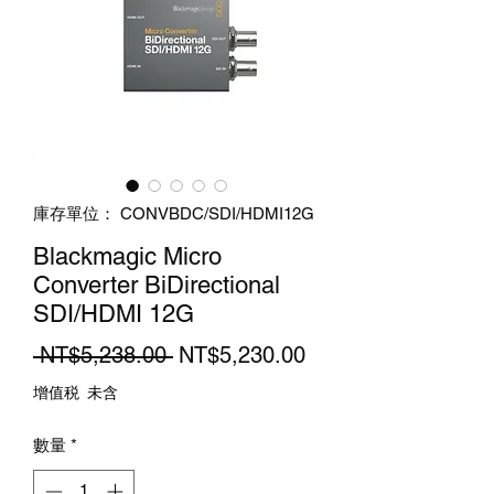
庫存單位： CONVBDC/SDI/HDMI12G
Blackmagic Micro
Converter BiDirectional
SDI/HDMI 12G
一
促
 NT$5,238.00 
NT$5,230.00
般
銷
增值税 未含
價
價
數量
*
格
格