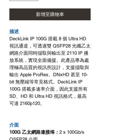
新增至購物車
描述
DeckLink IP 100G
搭載
8
個
Ultra HD
視訊通道，可透過雙
QSFP28
光纖乙太
網路介面同時擷取與輸出至
2110 IP
播
放系統，實現全面備援。此產品專為處
理極高品質的視訊所設計，支援擷取與
輸出
Apple ProRes
、
DNxHD
甚至
10-
bit
無壓縮等常見格式。
DeckLink IP
100G
搭載多速率介面，因此支援所有
SD
、
HD
和
Ultra HD
視訊格式，最高
可達
2160p120
。
介面
100G
乙太網路連接埠：
2 x 100Gb/s
QSFP28
介面