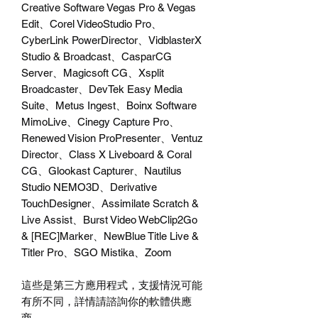
Creative Software Vegas Pro & Vegas
Edit
、
Corel VideoStudio Pro
、
CyberLink PowerDirector
、
VidblasterX
Studio & Broadcast
、
CasparCG
Server
、
Magicsoft CG
、
Xsplit
Broadcaster
、
DevTek Easy Media
Suite
、
Metus Ingest
、
Boinx Software
MimoLive
、
Cinegy Capture Pro
、
Renewed Vision ProPresenter
、
Ventuz
Director
、
Class X Liveboard & Coral
CG
、
Glookast Capturer
、
Nautilus
Studio NEMO3D
、
Derivative
TouchDesigner
、
Assimilate Scratch &
Live Assist
、
Burst Video WebClip2Go
& [REC]Marker
、
NewBlue Title Live &
Titler Pro
、
SGO Mistika
、
Zoom
這些是第三方應用程式，支援情況可能
有所不同，詳情請諮詢你的軟體供應
商。