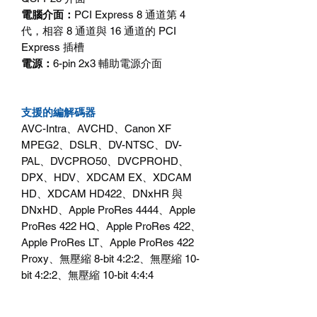
電腦介面：
PCI Express 8
通道第
4
代，相容
8
通道與
16
通道的
PCI
Express
插槽
電源：
6-pin 2x3
輔助電源介面
支援的編解碼器
AVC-Intra
、
AVCHD
、
Canon XF
MPEG2
、
DSLR
、
DV-NTSC
、
DV-
PAL
、
DVCPRO50
、
DVCPROHD
、
DPX
、
HDV
、
XDCAM EX
、
XDCAM
HD
、
XDCAM HD422
、
DNxHR
與
DNxHD
、
Apple ProRes 4444
、
Apple
ProRes 422 HQ
、
Apple ProRes 422
、
Apple ProRes LT
、
Apple ProRes 422
Proxy
、無壓縮
8-bit 4:2:2
、無壓縮
10-
bit 4:2:2
、無壓縮
10-bit 4:4:4