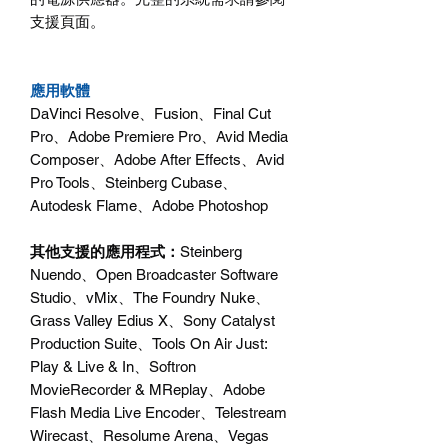
支援頁面。
應用軟體
DaVinci Resolve
、
Fusion
、
Final Cut
Pro
、
Adobe Premiere Pro
、
Avid Media
Composer
、
Adobe After Effects
、
Avid
Pro Tools
、
Steinberg Cubase
、
Autodesk Flame
、
Adobe Photoshop
其他支援的應用程式
：
Steinberg
Nuendo
、
Open Broadcaster Software
Studio
、
vMix
、
The Foundry Nuke
、
Grass Valley Edius X
、
Sony Catalyst
Production Suite
、
Tools On Air Just:
Play & Live & In
、
Softron
MovieRecorder & MReplay
、
Adobe
Flash Media Live Encoder
、
Telestream
Wirecast
、
Resolume Arena
、
Vegas