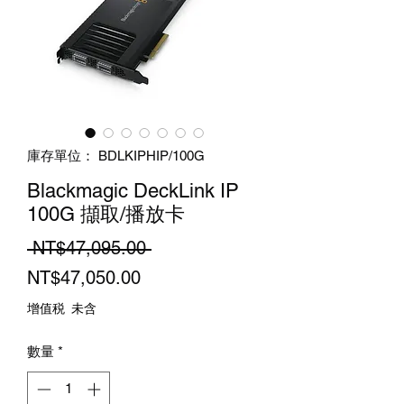
庫存單位： BDLKIPHIP/100G
Blackmagic DeckLink IP
100G 擷取/播放卡
一
 NT$47,095.00 
促
般
NT$47,050.00
銷
價
增值税 未含
價
格
數量
*
格