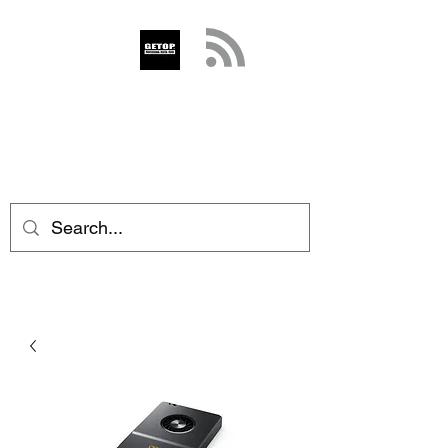
GETOP
info@getop.com
02 7720 9899