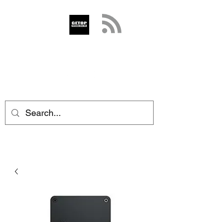
GETOP
info@getop.com
02 7720 9899