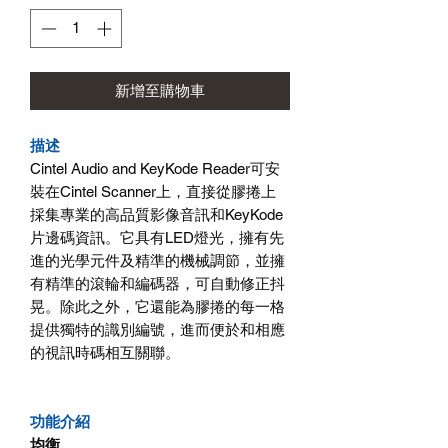
格
新增至購物車
描述
Cintel Audio and KeyKode Reader可安
裝在Cintel Scanner上，直接從膠捲上
採集專業的高品質影像音訊和KeyKode
片邊碼資訊。它具有LED燈光，擁有先
進的光學元件及精準的機械調節，並擁
有精準的滾輪和編碼器，可自動修正抖
晃。除此之外，它還能為膠捲的每一格
提供獨特的識別編號，進而便於和相應
的視訊時碼相互關聯。
功能介紹
均衡