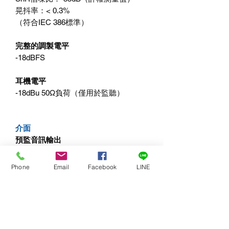
晃抖率：< 0.3%
（符合IEC 386標準）
完整的調製電平
-18dBFS
耳機電平
-18dBu 50Ω負荷（僅用於監聽）
介面
預監音訊輸出
3.5mm身歷聲耳機插孔
Phone
Email
Facebook
LINE
音訊介面
XLR6
電腦介面
USB C用於軟體更新